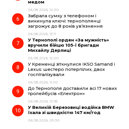
медом
06.08.2026, 14:00
Забрала сумку з телефоном і
викинула ключі: тернополянці
загрожує до 8 років ув’язнення
06.08.2026, 13:11
У Тернополі орден «За мужність»
вручили бійцю 105-ї бригади
Михайлу Дерлиці
06.08.2026, 12:00
У Кременці зіткнулися IKSO Samand і
Lexus: шестеро потерпілих, двох
госпіталізували
06.08.2026, 11:00
До Тернополя доставили всі 17 нових
тролейбусів «Електрон»
06.08.2026, 10:18
У Великій Березовиці водійка BMW
їхала зі швидкістю 147 км/год
06.08.2026, 09:30