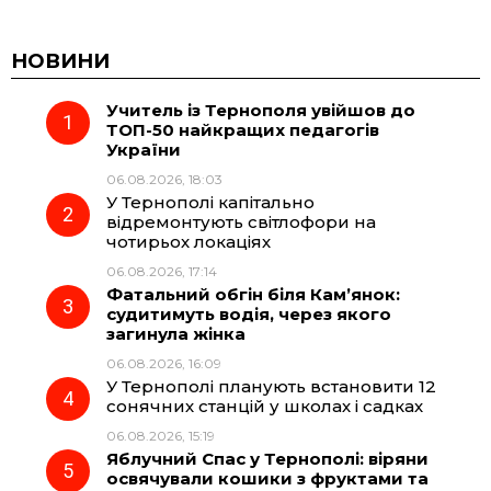
НОВИНИ
Учитель із Тернополя увійшов до
ТОП-50 найкращих педагогів
України
06.08.2026, 18:03
У Тернополі капітально
відремонтують світлофори на
чотирьох локаціях
06.08.2026, 17:14
Фатальний обгін біля Кам’янок:
судитимуть водія, через якого
загинула жінка
06.08.2026, 16:09
У Тернополі планують встановити 12
сонячних станцій у школах і садках
06.08.2026, 15:19
Яблучний Спас у Тернополі: віряни
освячували кошики з фруктами та