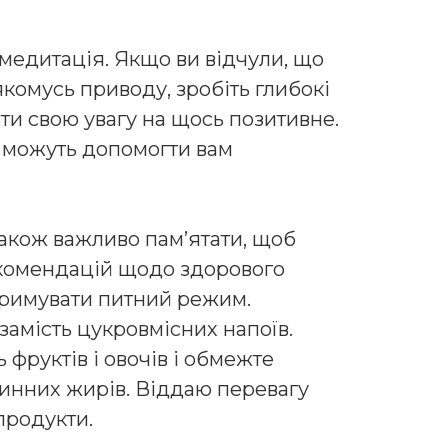
едитація. Якщо ви відчули, що
комусь приводу, зробіть глибокі
ти свою увагу на щось позитивне.
 можуть допомогти вам
також важливо пам’ятати, щоб
комендацій щодо здорового
дтримувати питний режим.
замість цукровмісних напоїв.
 фруктів і овочів і обмежте
ринних жирів. Віддаю перевагу
 продукти.