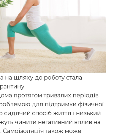
а на шляху до роботу стала
рантину.
дома протягом тривалих періодів
проблемою для підтримки фізичної
о сидячий спосіб життя і низький
ожуть чинити негативний вплив на
й. Самоізоляція також може