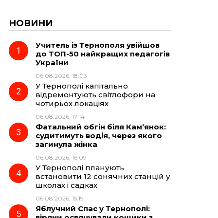
НОВИНИ
Учитель із Тернополя увійшов
до ТОП-50 найкращих педагогів
України
06.08.2026, 18:03
У Тернополі капітально
відремонтують світлофори на
чотирьох локаціях
06.08.2026, 17:14
Фатальний обгін біля Кам’янок:
судитимуть водія, через якого
загинула жінка
06.08.2026, 16:09
У Тернополі планують
встановити 12 сонячних станцій у
школах і садках
06.08.2026, 15:19
Яблучний Спас у Тернополі:
віряни освячували кошики з