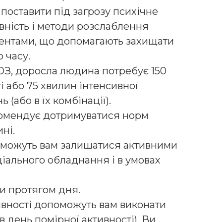
 поставити під загрозу психічне
вність і методи розслаблення
ментами, що допомагають захищати
 часу.
З, доросла людина потребує 150
і або 75 хвилин інтенсивної
 (або в їх комбінації).
омендує дотримуватися норм
ині.
можуть вам залишатися активними
ціального обладнання і в умовах
ви протягом дня.
ивності допоможуть вам виконати
 день помірної активності). Ви