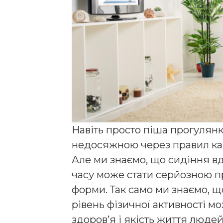
Навіть просто піша прогулянк
недосяжною через правил ка
Але ми знаємо, що сидіння в
часу може стати серйозною 
форми. Так само ми знаємо, щ
рівень фізичної активності м
здоров’я і якість життя люде