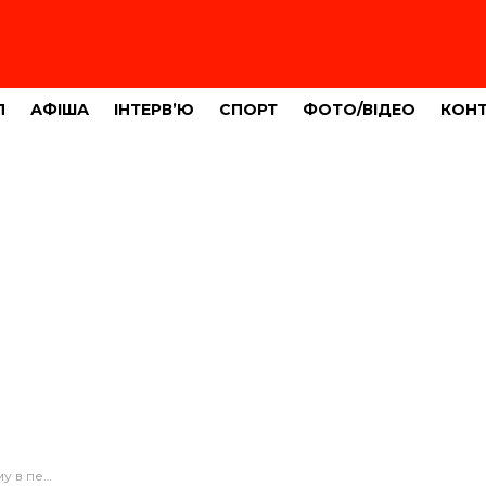
Л
АФІША
ІНТЕРВ’Ю
СПОРТ
ФОТО/ВІДЕО
КОН
арантину?