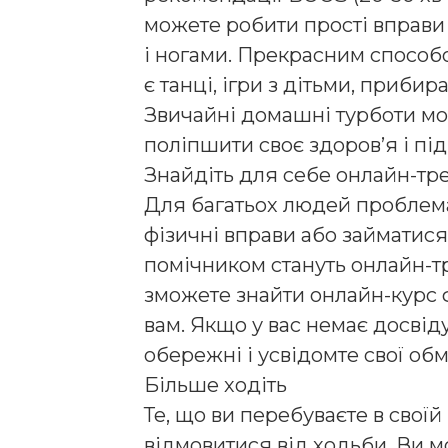
можете робити прості вправи 
і ногами. Прекрасним способ
є танці, ігри з дітьми, приби
Звичайні домашні турботи мо
поліпшити своє здоров’я і під
Знайдіть для себе онлайн-тр
Для багатьох людей проблем
фізичні вправи або займатис
помічником стануть онлайн-т
зможете знайти онлайн-курс ф
вам. Якщо у вас немає досвід
обережні і усвідомте свої об
Більше ходіть
Те, що ви перебуваєте в своїй
відмовитися від ходьби. Ви 