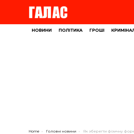
НОВИНИ
ПОЛІТИКА
ГРОШІ
КРИМІНА
You are here:
Home
Головні новини
Як зберегти фізичну форму в період к