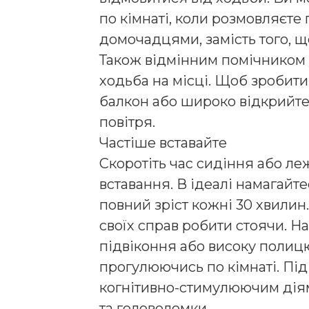
по кімнаті, коли розмовляєте 
домочадцями, замість того, 
Також відмінним помічником 
ходьба на місці. Щоб зробити
балкон або широко відкрийте в
повітря.
Частіше вставайте
Скоротіть час сидіння або л
вставання. В ідеалі намагайте
повний зріст кожні 30 хвилин
своїх справ робити стоячи. На
підвіконня або високу полиц
прогулюючись по кімнаті. Під
когнітивно-стимулюючим діям,
та головоломки.