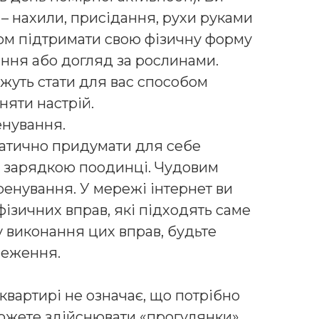
– нахили, присідання, рухи руками
ом підтримати свою фізичну форму
рання або догляд за рослинами.
жуть стати для вас способом
няти настрій.
енування.
атично придумати для себе
я зарядкою поодинці. Чудовим
ренування. У мережі інтернет ви
ізичних вправ, які підходять саме
у виконання цих вправ, будьте
меження.
 квартирі не означає, що потрібно
можете здійснювати «прогулянки»