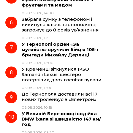
фруктами та медом
06.08.2026, 14:00
Забрала сумку з телефоном і
викинула ключі: тернополянці
загрожує до 8 років ув’язнення
06.08.2026, 13:11
У Тернополі орден «За
мужність» вручили бійцю 105-ї
бригади Михайлу Дерлиці
06.08.2026, 12:00
У Кременці зіткнулися IKSO
Samand і Lexus: шестеро
потерпілих, двох госпіталізували
06.08.2026, 11:00
До Тернополя доставили всі 17
нових тролейбусів «Електрон»
06.08.2026, 10:18
У Великій Березовиці водійка
BMW їхала зі швидкістю 147 км/
год
06.08.2026, 09:30