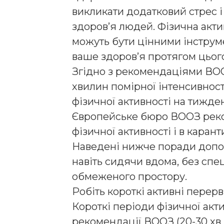
викликати додатковий стрес і
здоров’я людей. Фізична акти
можуть бути цінними інстру
ваше здоров’я протягом цього
Згідно з рекомендаціями ВОО
хвилин помірної інтенсивност
фізичної активності на тиждень
Європейське бюро ВООЗ рек
фізичної активності і в карант
Наведені нижче поради допо
навіть сидячи вдома, без спе
обмеженого простору.
Робіть короткі активні перер
Короткі періоди фізичної акт
рекомендації ВООЗ (20-30 хв в