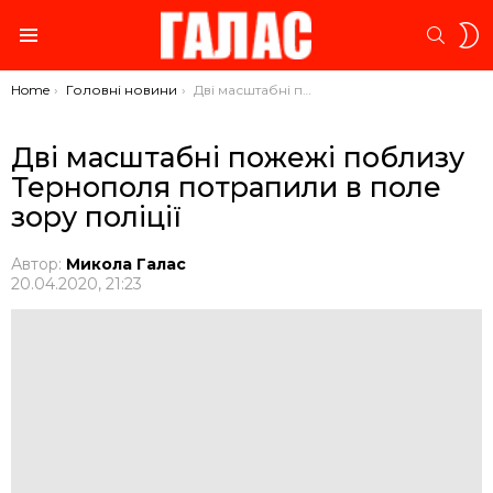
S
SEARC
S
Menu
You are here:
Home
Головні новини
Дві масштабні пожежі поблизу Тернополя потрапили в поле зору поліції
Дві масштабні пожежі поблизу
Тернополя потрапили в поле
зору поліції
Автор:
Микола Галас
20.04.2020, 21:23