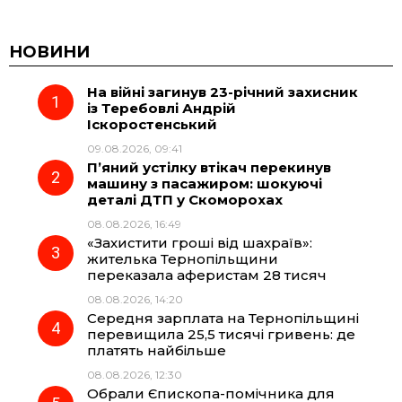
a
e
h
i
c
l
a
b
НОВИНИ
На війні загинув 23-річний захисник
e
e
t
e
із Теребовлі Андрій
Іскоростенський
b
g
s
r
09.08.2026, 09:41
П’яний устілку втікач перекинув
o
r
A
машину з пасажиром: шокуючі
деталі ДТП у Скоморохах
08.08.2026, 16:49
o
a
p
«Захистити гроші від шахраїв»:
жителька Тернопільщини
k
m
p
переказала аферистам 28 тисяч
08.08.2026, 14:20
Середня зарплата на Тернопільщині
перевищила 25,5 тисячі гривень: де
платять найбільше
08.08.2026, 12:30
Обрали Єпископа-помічника для