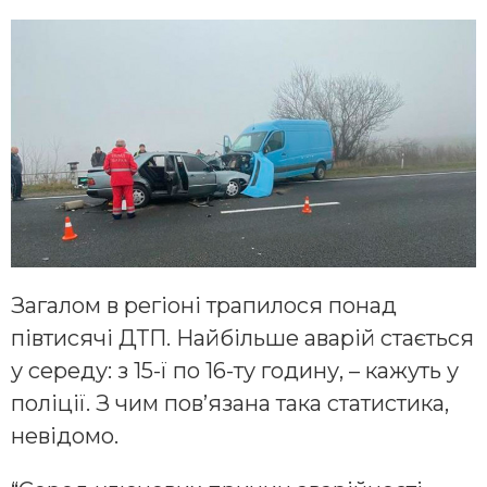
Загалом в регіоні трапилося понад
півтисячі ДТП. Найбільше аварій стається
у середу: з 15-ї по 16-ту годину, – кажуть у
поліції. З чим пов’язана така статистика,
невідомо.