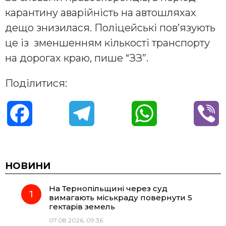
карантину аварійність на автошляхах
дещо знизилася. Поліцейські пов’язують
це із зменшенням кількості транспорту
на дорогах краю, пише “ЗЗ”.
Поділитися:
F
T
W
V
a
e
h
i
c
l
a
b
НОВИНИ
На Тернопільщині через суд
e
e
t
e
вимагають міськраду повернути 5
гектарів земель
b
g
s
r
07.08.2026, 09:36