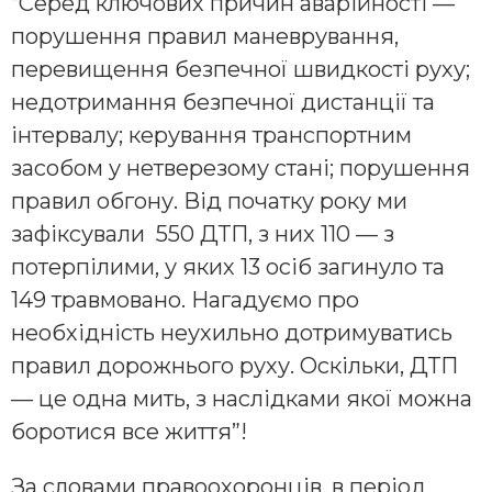
“Серед ключових причин аварійності —
порушення правил маневрування,
перевищення безпечної швидкості руху;
недотримання безпечної дистанції та
інтервалу; керування транспортним
засобом у нетверезому стані; порушення
правил обгону. Від початку року ми
зафіксували 550 ДТП, з них 110 — з
потерпілими, у яких 13 осіб загинуло та
149 травмовано. Нагадуємо про
необхідність неухильно дотримуватись
правил дорожнього руху. Оскільки, ДТП
— це одна мить, з наслідками якої можна
боротися все життя”!
За словами правоохоронців, в період