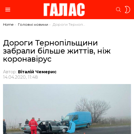
S
SEARC
S
Menu
You are here:
Home
Головні новини
Дороги Тернопільщини забрали більше життів, ніж коронавірус
Дороги Тернопільщини
забрали більше життів, ніж
коронавірус
Автор:
Віталій Чемерис
14.04.2020, 11:48