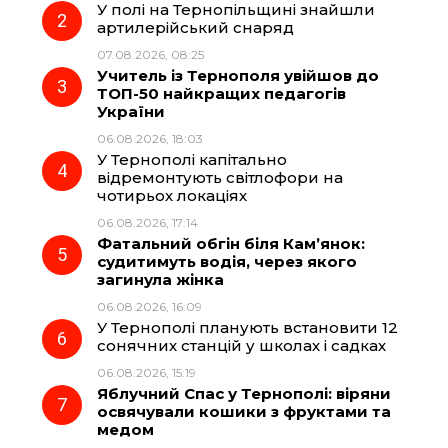
У полі на Тернопільщині знайшли
o
r
A
артилерійський снаряд
07.08.2026, 08:25
Учитель із Тернополя увійшов до
o
a
p
ТОП-50 найкращих педагогів
України
k
m
p
06.08.2026, 18:03
У Тернополі капітально
відремонтують світлофори на
чотирьох локаціях
06.08.2026, 17:14
Фатальний обгін біля Кам’янок:
судитимуть водія, через якого
загинула жінка
06.08.2026, 16:09
У Тернополі планують встановити 12
сонячних станцій у школах і садках
06.08.2026, 15:19
Яблучний Спас у Тернополі: віряни
освячували кошики з фруктами та
медом