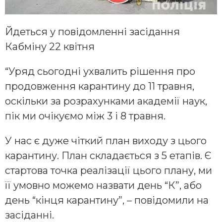
Йдеться у повідомленні засідання
Кабміну 22 квітня
“Уряд сьогодні ухвалить рішення про
продовження карантину до 11 травня,
оскільки за розрахунками академії наук,
пік ми очікуємо між 3 і 8 травня.
У нас є дуже чіткий план виходу з цього
карантину. План складається з 5 етапів. Є
стартова точка реалізації цього плану, ми
її умовно можемо назвати день “К”, або
день “кінця карантину”, – повідомили на
засіданні.