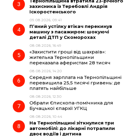
Тернопільщина втратила 23-річного
o
a
p
захисника із Теребовлі Андрія
Іскоростенського
k
m
p
09.08.2026, 09:41
П’яний устілку втікач перекинув
машину з пасажиром: шокуючі
деталі ДТП у Скоморохах
08.08.2026, 16:49
«Захистити гроші від шахраїв»:
жителька Тернопільщини
переказала аферистам 28 тисяч
08.08.2026, 14:20
Середня зарплата на Тернопільщині
перевищила 25,5 тисячі гривень: де
платять найбільше
08.08.2026, 12:30
Обрали Єпископа-помічника для
Бучацької єпархії УГКЦ
08.08.2026, 10:44
На Тернопільщині зіткнулися три
автомобілі: до лікарні потрапили
двоє водіїв і дитина