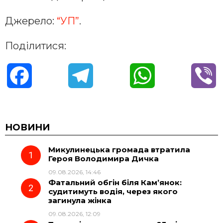
Джерело:
“УП”
.
Поділитися:
F
T
W
V
a
e
h
i
c
l
a
b
НОВИНИ
Микулинецька громада втратила
e
e
t
e
Героя Володимира Дичка
09.08.2026, 14:46
b
g
s
r
Фатальний обгін біля Кам’янок:
судитимуть водія, через якого
o
r
A
загинула жінка
09.08.2026, 12:09