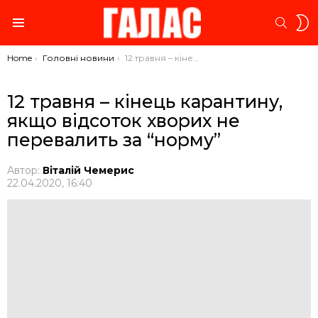
S
SEARC
S
Menu
You are here:
Home
Головні новини
12 травня – кінець карантину, якщо відсоток хворих не перевалить за “норму”
12 травня – кінець карантину,
якщо відсоток хворих не
перевалить за “норму”
Автор:
Віталій Чемерис
22.04.2020, 16:40