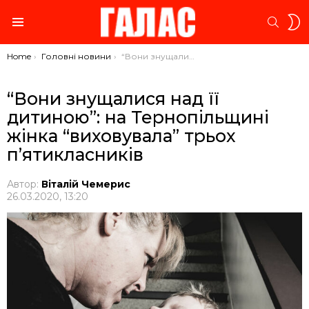
S
SEARC
S
Menu
You are here:
Home
Головні новини
“Вони знущалися над її дитиною”: на Тернопільщині жінка “виховувала” трьох п’ятикласників
“Вони знущалися над її
дитиною”: на Тернопільщині
жінка “виховувала” трьох
п’ятикласників
Автор:
Віталій Чемерис
26.03.2020, 13:20