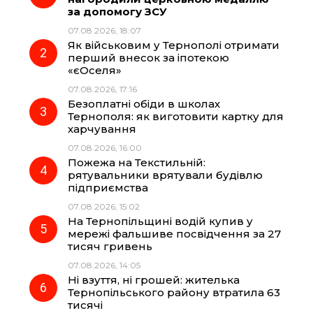
за допомогу ЗСУ
b
g
s
r
07.08.2026, 18:07
Як військовим у Тернополі отримати
o
r
A
перший внесок за іпотекою
«єОселя»
07.08.2026, 17:16
o
a
p
Безоплатні обіди в школах
Тернополя: як виготовити картку для
k
m
p
харчування
07.08.2026, 16:00
Пожежа на Текстильній:
рятувальники врятували будівлю
підприємства
07.08.2026, 15:02
На Тернопільщині водій купив у
мережі фальшиве посвідчення за 27
тисяч гривень
07.08.2026, 14:05
Ні взуття, ні грошей: жителька
Тернопільського району втратила 63
тисячі