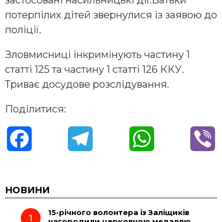
потерпілих дітей звернулися із заявою до
поліції.
Зловмисниці інкримінують частину 1
статті 125 та частину 1 статті 126 ККУ.
Триває досудове розслідування.
Поділитися:
F
T
W
V
a
e
h
i
c
l
a
b
НОВИНИ
15-річного волонтера із Заліщиків
e
e
t
e
нагородили церковною медаллю