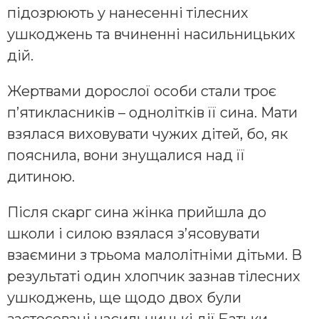
підозрюють у нанесенні тілесних
ушкоджень та вчиненні насильницьких
дій.
Жертвами дорослої особи стали троє
п’ятикласників – однолітків її сина. Мати
взялася виховувати чужих дітей, бо, як
пояснила, вони знущалися над її
дитиною.
Після скарг сина жінка прийшла до
школи і силою взялася з’ясовувати
взаємини з трьома малолітніми дітьми. В
результаті один хлопчик зазнав тілесних
ушкоджень, ще щодо двох були
застосовані насильницькі дії.Батьки