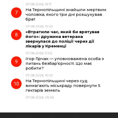
07.08.2026, 13:17
На Тернопільщині знайшли мертвим
чоловіка, якого три дні розшукував
брат
07.08.2026, 12:02
«Втратили час, який би врятував
його»: дружина ветерана
звернулася до поліції через дії
лікарів у Кременці
07.08.2026, 11:02
Ігор Гірчак — уповноважена особа з
питань безбар’єрності. Що має
робити?
07.08.2026, 10:01
На Тернопільщині через суд
вимагають міськраду повернути 5
гектарів земель
07.08.2026, 09:36