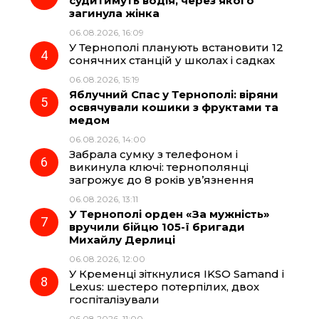
судитимуть водія, через якого
k
m
p
загинула жінка
06.08.2026, 16:09
У Тернополі планують встановити 12
сонячних станцій у школах і садках
06.08.2026, 15:19
Яблучний Спас у Тернополі: віряни
освячували кошики з фруктами та
медом
06.08.2026, 14:00
Забрала сумку з телефоном і
викинула ключі: тернополянці
загрожує до 8 років ув’язнення
06.08.2026, 13:11
У Тернополі орден «За мужність»
вручили бійцю 105-ї бригади
Михайлу Дерлиці
06.08.2026, 12:00
У Кременці зіткнулися IKSO Samand і
Lexus: шестеро потерпілих, двох
госпіталізували
06.08.2026, 11:00