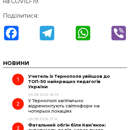
на COVID-19.
Поділитися:
F
T
W
V
a
e
h
i
c
l
a
b
НОВИНИ
Учитель із Тернополя увійшов до
e
e
t
e
ТОП-50 найкращих педагогів
України
b
g
s
r
06.08.2026, 18:03
У Тернополі капітально
o
r
A
відремонтують світлофори на
чотирьох локаціях
06.08.2026, 17:14
o
a
p
Фатальний обгін біля Кам’янок: