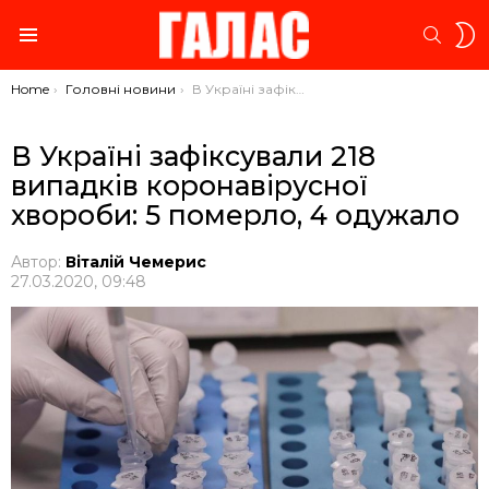
S
SEARC
S
Menu
You are here:
Home
Головні новини
В Україні зафіксували 218 випадків коронавірусної хвороби: 5 померло, 4 одужало
В Україні зафіксували 218
випадків коронавірусної
хвороби: 5 померло, 4 одужало
Автор:
Віталій Чемерис
27.03.2020, 09:48