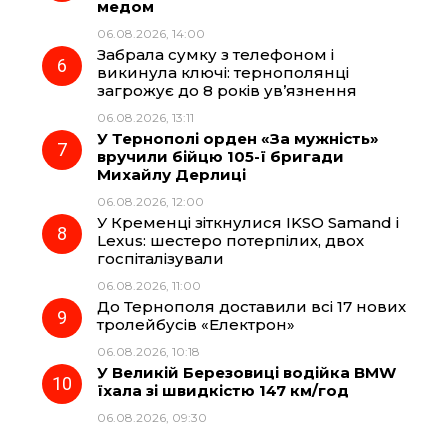
медом
06.08.2026, 14:00
Забрала сумку з телефоном і
викинула ключі: тернополянці
загрожує до 8 років ув’язнення
06.08.2026, 13:11
У Тернополі орден «За мужність»
вручили бійцю 105-ї бригади
Михайлу Дерлиці
06.08.2026, 12:00
У Кременці зіткнулися IKSO Samand і
Lexus: шестеро потерпілих, двох
госпіталізували
06.08.2026, 11:00
До Тернополя доставили всі 17 нових
тролейбусів «Електрон»
06.08.2026, 10:18
У Великій Березовиці водійка BMW
їхала зі швидкістю 147 км/год
06.08.2026, 09:30