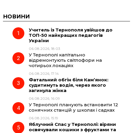
НОВИНИ
Учитель із Тернополя увійшов до
ТОП-50 найкращих педагогів
України
06.08.2026, 18:03
У Тернополі капітально
відремонтують світлофори на
чотирьох локаціях
06.08.2026, 17:14
Фатальний обгін біля Кам’янок:
судитимуть водія, через якого
загинула жінка
06.08.2026, 16:09
У Тернополі планують встановити 12
сонячних станцій у школах і садках
06.08.2026, 15:19
Яблучний Спас у Тернополі: віряни
освячували кошики з фруктами та