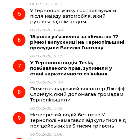
06.08.2026, 08:01
У Тернополі жінку госпіталізували
після наїзду автомобіля, який
рухався заднім ходом
05.08.2026, 18:40
15 років ув’язнення за вбивство 17-
річної випускниці на Тернопільщині
присудили Василю Гнатюку
05.08.2026, 17:30
У Тернополі водія Tesla,
позбавленого прав, зупинили у
стані наркотичного сп’яніння
05.08.2026, 17:00
Помер канадський волонтер Джефф
Слойчук, який допомагав громадам
Тернопільщини
05.08.2026, 16:02
Нетверезий водій без прав У
Тернополі намагався відкупитися від
поліцейських за 5 тисяч гривень
05.08.2026, 15:06