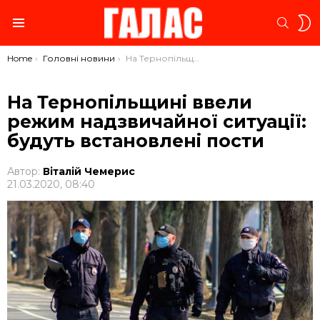
S
SEARC
S
Menu
You are here:
Home
Головні новини
На Тернопільщині ввели режим надзвичайної ситуації: будуть встановлені пости
На Тернопільщині ввели
режим надзвичайної ситуації:
будуть встановлені пости
Автор:
Віталій Чемерис
21.03.2020, 08:40