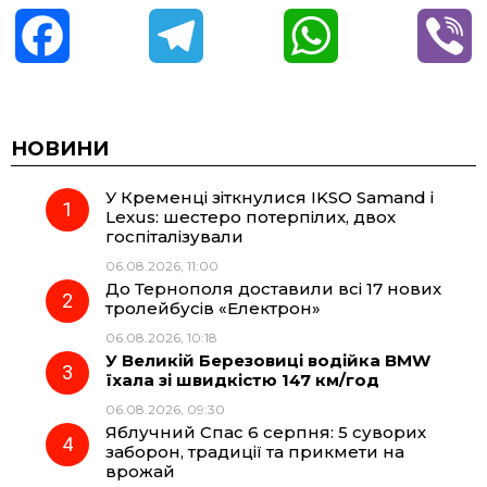
F
T
W
V
a
e
h
i
c
l
a
b
НОВИНИ
У Кременці зіткнулися IKSO Samand і
e
e
t
e
Lexus: шестеро потерпілих, двох
госпіталізували
b
g
s
r
06.08.2026, 11:00
До Тернополя доставили всі 17 нових
o
r
A
тролейбусів «Електрон»
06.08.2026, 10:18
У Великій Березовиці водійка BMW
o
a
p
їхала зі швидкістю 147 км/год
06.08.2026, 09:30
k
m
p
Яблучний Спас 6 серпня: 5 суворих
заборон, традиції та прикмети на
врожай