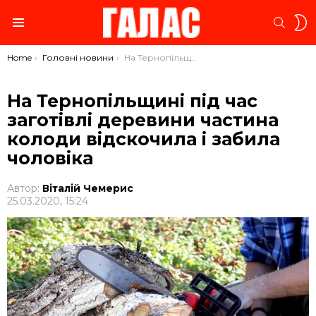
S
SEARC
S
Menu
You are here:
Home
Головні новини
На Тернопільщині під час заготівлі деревини частина колоди відскочила і забила чоловіка
На Тернопільщині під час
заготівлі деревини частина
колоди відскочила і забила
чоловіка
Автор:
Віталій Чемерис
25.03.2020, 15:24