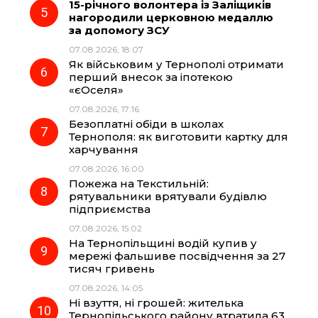
15-річного волонтера із Заліщиків
нагородили церковною медаллю
за допомогу ЗСУ
07.08.2026, 18:07
Як військовим у Тернополі отримати
перший внесок за іпотекою
«єОселя»
07.08.2026, 17:16
Безоплатні обіди в школах
Тернополя: як виготовити картку для
харчування
07.08.2026, 16:00
Пожежа на Текстильній:
рятувальники врятували будівлю
підприємства
07.08.2026, 15:02
На Тернопільщині водій купив у
мережі фальшиве посвідчення за 27
тисяч гривень
07.08.2026, 14:05
Ні взуття, ні грошей: жителька
Тернопільського району втратила 63