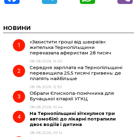
a
e
h
i
c
l
a
b
НОВИНИ
«Захистити гроші від шахраїв»:
e
e
t
e
жителька Тернопільщини
переказала аферистам 28 тисяч
b
g
s
r
08.08.2026, 14:20
Середня зарплата на Тернопільщині
o
r
A
перевищила 25,5 тисячі гривень: де
платять найбільше
08.08.2026, 12:30
o
a
p
Обрали Єпископа-помічника для
Бучацької єпархії УГКЦ
k
m
p
08.08.2026, 10:44
На Тернопільщині зіткнулися три
автомобілі: до лікарні потрапили
двоє водіїв і дитина
08.08.2026, 09:14