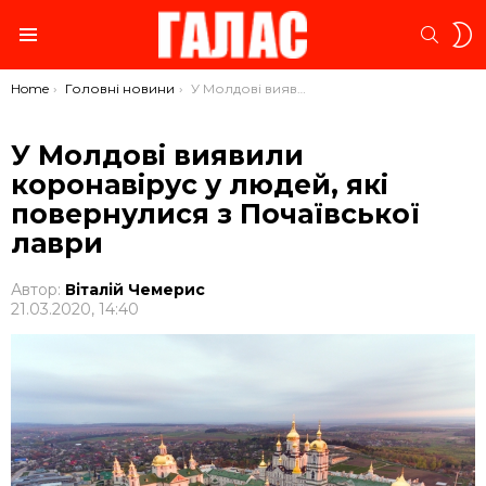
S
SEARC
S
Menu
You are here:
Home
Головні новини
У Молдові виявили коронавірус у людей, які повернулися з Почаївської лаври
У Молдові виявили
коронавірус у людей, які
повернулися з Почаївської
лаври
Автор:
Віталій Чемерис
21.03.2020, 14:40