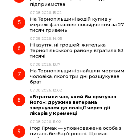
підприємства
07.08.2026, 15:02
На Тернопільщині водій купив у
мережі фальшиве посвідчення за 27
тисяч гривень
07.08.2026, 14:05
Ні взуття, ні грошей: жителька
Тернопільського району втратила 63
тисячі
07.08.2026, 13:17
На Тернопільщині знайшли мертвим
чоловіка, якого три дні розшукував
брат
07.08.2026, 12:02
«Втратили час, який би врятував
його»: дружина ветерана
звернулася до поліції через дії
лікарів у Кременці
07.08.2026, 11:02
Ігор Гірчак — уповноважена особа з
питань безбар’єрності. Що має