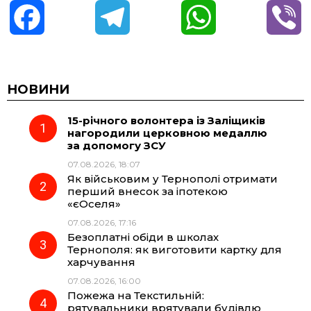
F
T
W
V
a
e
h
i
c
l
a
b
НОВИНИ
15-річного волонтера із Заліщиків
e
e
t
e
нагородили церковною медаллю
за допомогу ЗСУ
b
g
s
r
07.08.2026, 18:07
Як військовим у Тернополі отримати
o
r
A
перший внесок за іпотекою
«єОселя»
07.08.2026, 17:16
o
a
p
Безоплатні обіди в школах
Тернополя: як виготовити картку для
k
m
p
харчування
07.08.2026, 16:00
Пожежа на Текстильній:
рятувальники врятували будівлю