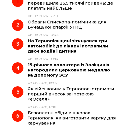
перевищила 25,5 тисячі гривень: де
платять найбільше
b
g
s
r
08.08.2026, 12:30
Обрали Єпископа-помічника для
o
r
A
Бучацької єпархії УГКЦ
08.08.2026, 10:44
На Тернопільщині зіткнулися три
o
a
p
автомобілі: до лікарні потрапили
двоє водіїв і дитина
k
m
p
08.08.2026, 09:14
15-річного волонтера із Заліщиків
нагородили церковною медаллю
за допомогу ЗСУ
07.08.2026, 18:07
Як військовим у Тернополі отримати
перший внесок за іпотекою
«єОселя»
07.08.2026, 17:16
Безоплатні обіди в школах
Тернополя: як виготовити картку для
харчування