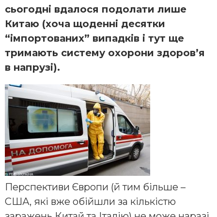
сьогодні вдалося подолати лише
Китаю (хоча щоденні десятки
“імпортованих” випадків і тут ще
тримають систему охорони здоров’я
в напрузі).
Перспективи Європи (й тим більше –
США, які вже обійшли за кількістю
заражень Китай та Італію) не може наразі