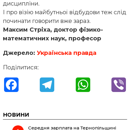
дисципліни.
І про візію майбутньої відбудови теж слід
починати говорити вже зараз.
Максим Стріха, доктор фізико-
математичних наук, професор
Джерело:
Українська правда
Поділитися:
F
T
W
V
a
e
h
i
c
l
a
b
НОВИНИ
Середня зарплата на Тернопільщині
e
e
t
e