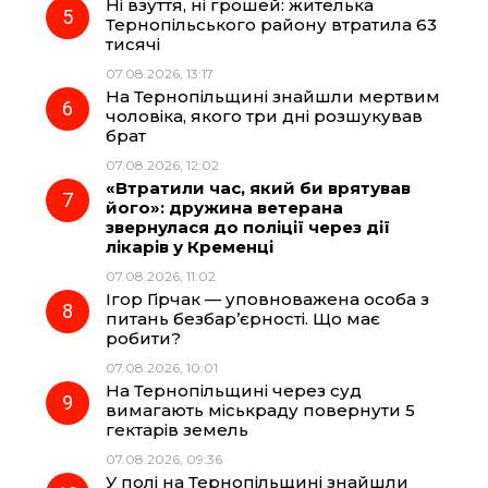
Ні взуття, ні грошей: жителька
Тернопільського району втратила 63
тисячі
07.08.2026, 13:17
На Тернопільщині знайшли мертвим
чоловіка, якого три дні розшукував
брат
07.08.2026, 12:02
«Втратили час, який би врятував
його»: дружина ветерана
звернулася до поліції через дії
лікарів у Кременці
07.08.2026, 11:02
Ігор Гірчак — уповноважена особа з
питань безбар’єрності. Що має
робити?
07.08.2026, 10:01
На Тернопільщині через суд
вимагають міськраду повернути 5
гектарів земель
07.08.2026, 09:36
У полі на Тернопільщині знайшли