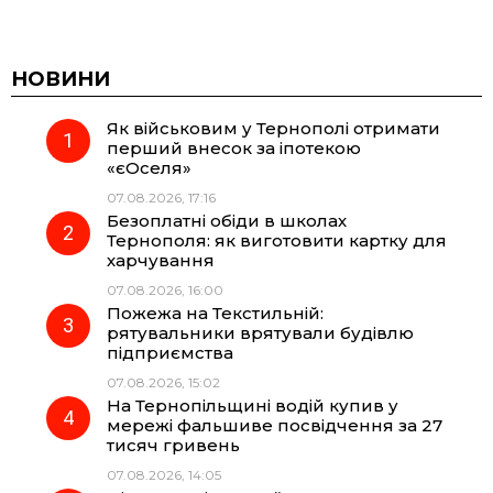
a
e
h
i
c
l
a
b
НОВИНИ
Як військовим у Тернополі отримати
e
e
t
e
перший внесок за іпотекою
«єОселя»
b
g
s
r
07.08.2026, 17:16
Безоплатні обіди в школах
o
r
A
Тернополя: як виготовити картку для
харчування
07.08.2026, 16:00
o
a
p
Пожежа на Текстильній:
рятувальники врятували будівлю
k
m
p
підприємства
07.08.2026, 15:02
На Тернопільщині водій купив у
мережі фальшиве посвідчення за 27
тисяч гривень
07.08.2026, 14:05