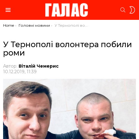
S
SEARC
S
Menu
You are here:
Home
Головні новини
У Тернополі волонтера побили роми
У Тернополі волонтера побили
роми
Автор:
Віталій Чемерис
10.12.2019, 11:39