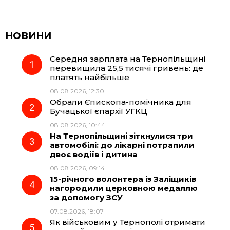
a
e
h
i
c
l
a
b
НОВИНИ
Середня зарплата на Тернопільщині
e
e
t
e
перевищила 25,5 тисячі гривень: де
платять найбільше
b
g
s
r
08.08.2026, 12:30
Обрали Єпископа-помічника для
o
r
A
Бучацької єпархії УГКЦ
08.08.2026, 10:44
На Тернопільщині зіткнулися три
o
a
p
автомобілі: до лікарні потрапили
двоє водіїв і дитина
k
m
p
08.08.2026, 09:14
15-річного волонтера із Заліщиків
нагородили церковною медаллю
за допомогу ЗСУ
07.08.2026, 18:07
Як військовим у Тернополі отримати