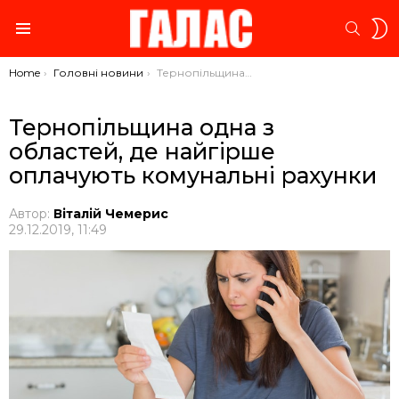
S
SEARC
S
Menu
You are here:
Home
Головні новини
Тернопільщина одна з областей, де найгірше оплачують комунальні рахунки
Тернопільщина одна з
областей, де найгірше
оплачують комунальні рахунки
Автор:
Віталій Чемерис
29.12.2019, 11:49