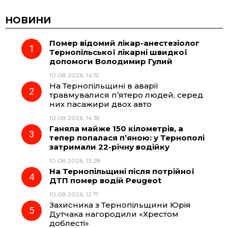
c
l
a
b
НОВИНИ
Помер відомий лікар-анестезіолог
e
e
t
e
Тернопільської лікарні швидкої
допомоги Володимир Гулий
b
g
s
r
10.08.2026, 14:51
На Тернопільщині в аварії
o
r
A
травмувалися п’ятеро людей, серед
них пасажири двох авто
10.08.2026, 14:18
o
a
p
Ганяла майже 150 кілометрів, а
тепер попалася п’яною: у Тернополі
k
m
p
затримали 22-річну водійку
10.08.2026, 13:28
На Тернопільщині після потрійної
ДТП помер водій Peugeot
10.08.2026, 12:17
Захисника з Тернопільщини Юрія
Дутчака нагородили «Хрестом
доблесті»