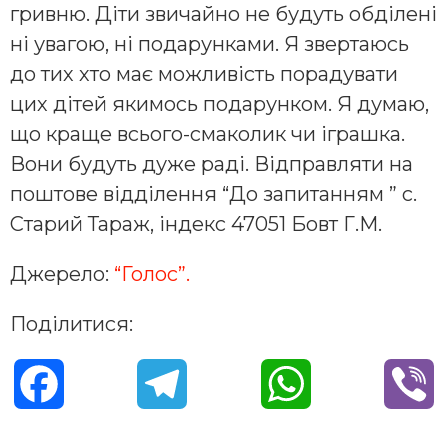
гривню. Діти звичайно не будуть обділені
ні увагою, ні подарунками. Я звертаюсь
до тих хто має можливість порадувати
цих дітей якимось подарунком. Я думаю,
що краще всього-смаколик чи іграшка.
Вони будуть дуже раді. Відправляти на
поштове відділення “До запитанням ” с.
Старий Тараж, індекс 47051 Бовт Г.М.
Джерело:
“Голос”.
Поділитися:
F
T
W
V
a
e
h
i