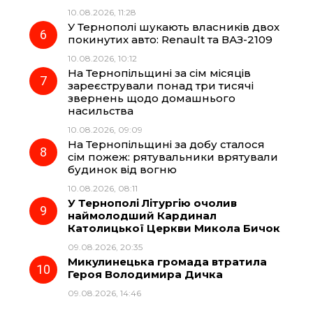
10.08.2026, 11:28
У Тернополі шукають власників двох
покинутих авто: Renault та ВАЗ-2109
10.08.2026, 10:12
На Тернопільщині за сім місяців
зареєстрували понад три тисячі
звернень щодо домашнього
насильства
10.08.2026, 09:09
На Тернопільщині за добу сталося
сім пожеж: рятувальники врятували
будинок від вогню
10.08.2026, 08:11
У Тернополі Літургію очолив
наймолодший Кардинал
Католицької Церкви Микола Бичок
09.08.2026, 20:35
Микулинецька громада втратила
Героя Володимира Дичка
09.08.2026, 14:46