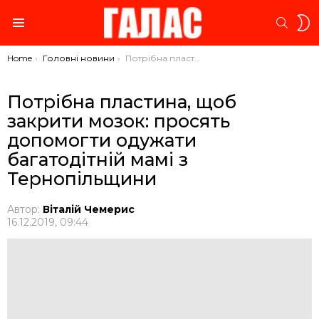
S
SEARC
S
Menu
You are here:
Home
Головні новини
Потрібна пластина, щоб закрити мозок: просять допомогти одужати багатодітній мамі з Тернопільщини
Потрібна пластина, щоб
закрити мозок: просять
допомогти одужати
багатодітній мамі з
Тернопільщини
Автор:
Віталій Чемерис
16.12.2019, 09:44