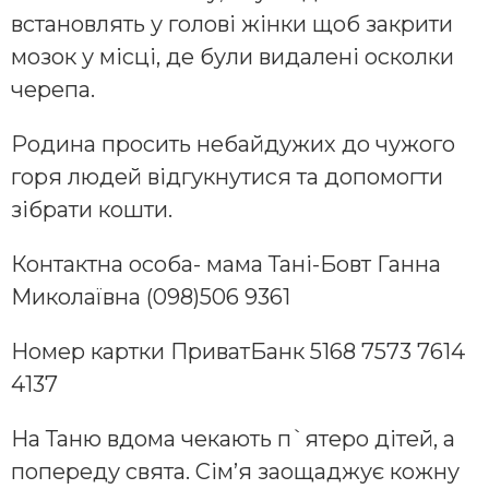
встановлять у голові жінки щоб закрити
мозок у місці, де були видалені осколки
черепа.
Родина просить небайдужих до чужого
горя людей відгукнутися та допомогти
зібрати кошти.
Контактна особа- мама Тані-Бовт Ганна
Миколаївна (098)506 9361
Номер картки ПриватБанк 5168 7573 7614
4137
На Таню вдома чекають п`ятеро дітей, а
попереду свята. Сім’я заощаджує кожну