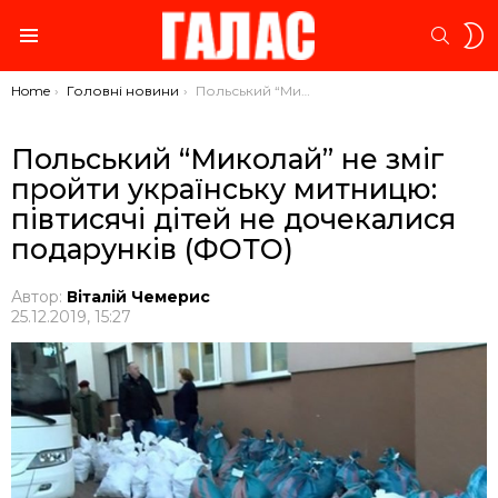
S
SEARC
S
Menu
You are here:
Home
Головні новини
Польський “Миколай” не зміг пройти українську митницю: півтисячі дітей не дочекалися подарунків (ФОТО)
Польський “Миколай” не зміг
пройти українську митницю:
півтисячі дітей не дочекалися
подарунків (ФОТО)
Автор:
Віталій Чемерис
25.12.2019, 15:27