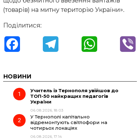
щодо безмитного ввезення вантажів
(товарів) на митну територію України».
Поділитися:
F
T
W
V
a
e
h
i
c
l
a
b
НОВИНИ
Учитель із Тернополя увійшов до
e
e
t
e
ТОП-50 найкращих педагогів
України
b
g
s
r
06.08.2026, 18:03
У Тернополі капітально
o
r
A
відремонтують світлофори на
чотирьох локаціях
06.08.2026, 17:14
o
a
p