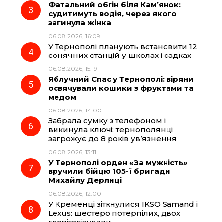
Фатальний обгін біля Кам’янок:
судитимуть водія, через якого
k
m
p
загинула жінка
06.08.2026, 16:09
У Тернополі планують встановити 12
сонячних станцій у школах і садках
06.08.2026, 15:19
Яблучний Спас у Тернополі: віряни
освячували кошики з фруктами та
медом
06.08.2026, 14:00
Забрала сумку з телефоном і
викинула ключі: тернополянці
загрожує до 8 років ув’язнення
06.08.2026, 13:11
У Тернополі орден «За мужність»
вручили бійцю 105-ї бригади
Михайлу Дерлиці
06.08.2026, 12:00
У Кременці зіткнулися IKSO Samand і
Lexus: шестеро потерпілих, двох
госпіталізували