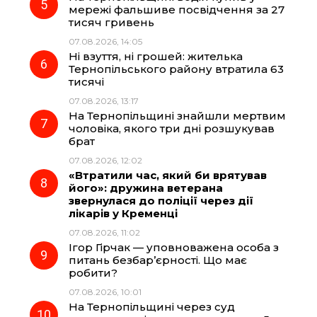
мережі фальшиве посвідчення за 27
тисяч гривень
07.08.2026, 14:05
Ні взуття, ні грошей: жителька
Тернопільського району втратила 63
тисячі
07.08.2026, 13:17
На Тернопільщині знайшли мертвим
чоловіка, якого три дні розшукував
брат
07.08.2026, 12:02
«Втратили час, який би врятував
його»: дружина ветерана
звернулася до поліції через дії
лікарів у Кременці
07.08.2026, 11:02
Ігор Гірчак — уповноважена особа з
питань безбар’єрності. Що має
робити?
07.08.2026, 10:01
На Тернопільщині через суд