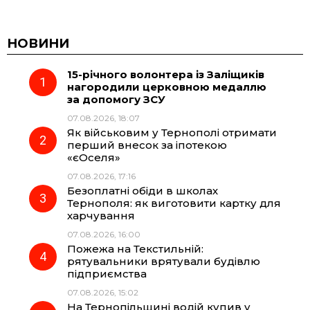
a
e
h
i
c
l
a
b
НОВИНИ
15-річного волонтера із Заліщиків
e
e
t
e
нагородили церковною медаллю
за допомогу ЗСУ
b
g
s
r
07.08.2026, 18:07
Як військовим у Тернополі отримати
o
r
A
перший внесок за іпотекою
«єОселя»
07.08.2026, 17:16
o
a
p
Безоплатні обіди в школах
Тернополя: як виготовити картку для
k
m
p
харчування
07.08.2026, 16:00
Пожежа на Текстильній:
рятувальники врятували будівлю
підприємства
07.08.2026, 15:02
На Тернопільщині водій купив у