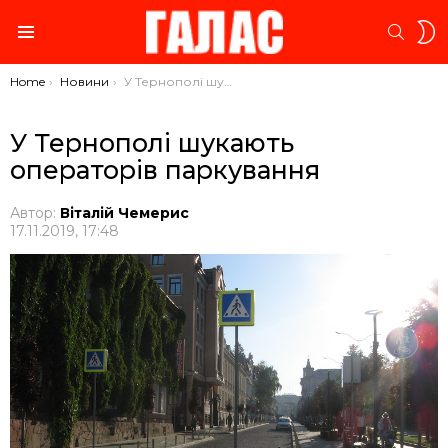
S
SEARC
S
Menu
You are here:
Home
Новини
У Тернополі шукають операторів паркування
У Тернополі шукають
операторів паркування
Автор:
Віталій Чемерис
17.11.2019, 17:48