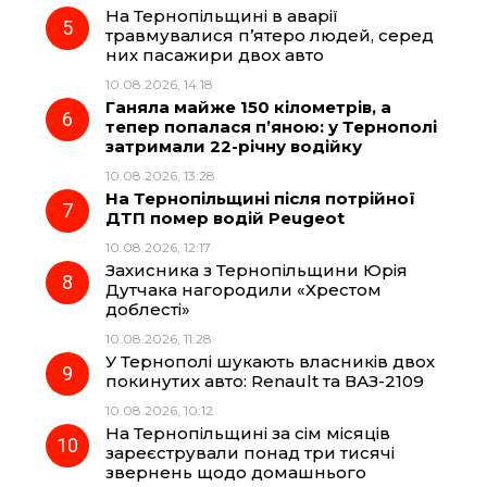
На Тернопільщині в аварії
травмувалися п’ятеро людей, серед
них пасажири двох авто
10.08.2026, 14:18
Ганяла майже 150 кілометрів, а
тепер попалася п’яною: у Тернополі
затримали 22-річну водійку
10.08.2026, 13:28
На Тернопільщині після потрійної
ДТП помер водій Peugeot
10.08.2026, 12:17
Захисника з Тернопільщини Юрія
Дутчака нагородили «Хрестом
доблесті»
10.08.2026, 11:28
У Тернополі шукають власників двох
покинутих авто: Renault та ВАЗ-2109
10.08.2026, 10:12
На Тернопільщині за сім місяців
зареєстрували понад три тисячі
звернень щодо домашнього