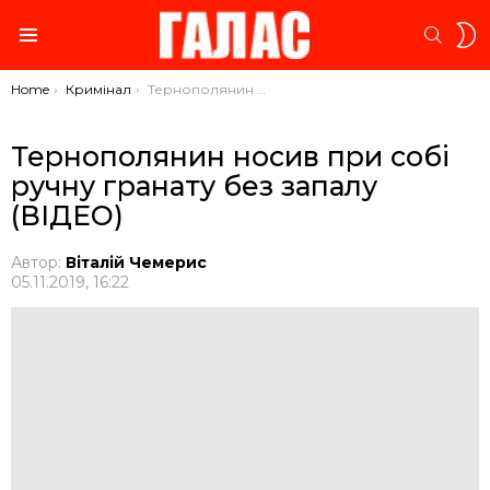
S
SEARC
S
Menu
You are here:
Home
Кримінал
Тернополянин носив при собі ручну гранату без запалу (ВІДЕО)
Тернополянин носив при собі
ручну гранату без запалу
(ВІДЕО)
Автор:
Віталій Чемерис
05.11.2019, 16:22