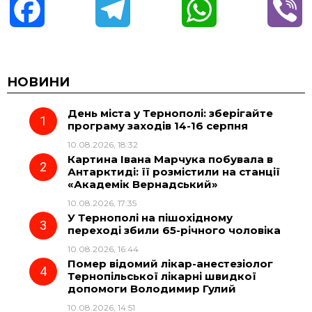
F
T
W
V
a
e
h
i
c
l
a
b
НОВИНИ
День міста у Тернополі: зберігайте
e
e
t
e
програму заходів 14-16 серпня
10.08.2026, 18:32
b
g
s
r
Картина Івана Марчука побувала в
Антарктиді: її розмістили на станції
o
r
A
«Академік Вернадський»
10.08.2026, 17:35
У Тернополі на пішохідному
o
a
p
переході збили 65-річного чоловіка
10.08.2026, 16:44
k
m
p
Помер відомий лікар-анестезіолог
Тернопільської лікарні швидкої
допомоги Володимир Гулий
10.08.2026, 14:51