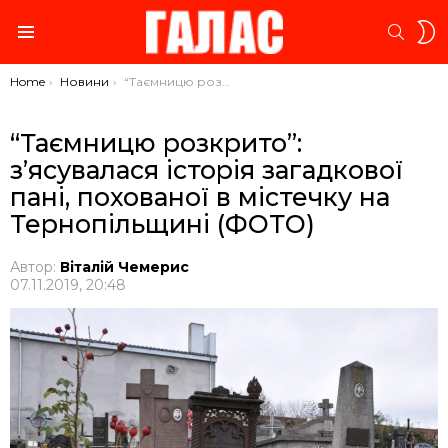
S
SEARC
S
Menu
You are here:
Home
Новини
“Таємницю розкрито”: з’ясувалася історія загадкової пані, похованої в містечку на Тернопільщині (ФОТО)
“Таємницю розкрито”:
з’ясувалася історія загадкової
пані, похованої в містечку на
Тернопільщині (ФОТО)
Автор:
Віталій Чемерис
07.11.2019, 20:48