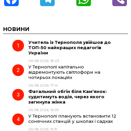
a
e
h
i
c
l
a
b
НОВИНИ
Учитель із Тернополя увійшов до
e
e
t
e
ТОП-50 найкращих педагогів
України
b
g
s
r
06.08.2026, 18:03
У Тернополі капітально
o
r
A
відремонтують світлофори на
чотирьох локаціях
06.08.2026, 17:14
o
a
p
Фатальний обгін біля Кам’янок:
судитимуть водія, через якого
k
m
p
загинула жінка
06.08.2026, 16:09
У Тернополі планують встановити 12
сонячних станцій у школах і садках
06.08.2026, 15:19