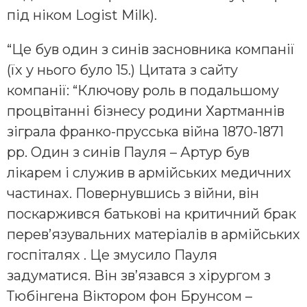
під ніком Logist Milk).
“Це був один з синів засновника компанії
(їх у нього було 15.) Цитата з сайту
компанії: “Ключову роль в подальшому
процвітанні бізнесу родини Хартманнів
зіграла франко-прусська війна 1870-1871
рр. Один з синів Пауля – Артур був
лікарем і служив в армійських медичних
частинах. Повернувшись з війни, він
поскаржився батькові на критичний брак
перев’язувальних матеріалів в армійських
госпіталях . Це змусило Пауля
задуматися. Він зв’язався з хірургом з
Тюбінгена Віктором фон Брунсом –