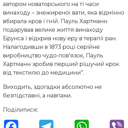
автором новаторського на ті часи
винаходу – знежиреної вати, яка відмінно
вбирала кров і гній. Пауль Хартманн
подарував велике життя винаходу
Брунса і відкрив нову еру в терапії ран.
Налагодивши в 1873 році серійне
виробництво чудо-пов’язок, Пауль
Хартманн зробив перший рішучий крок
від текстилю до медицини”.
Виходить, здогадки абсолютно не
безпідставні, а навпаки.
Поділитися:
F
T
W
V