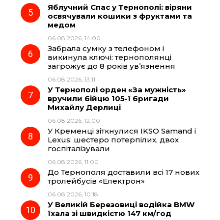
Яблучний Спас у Тернополі: віряни
освячували кошики з фруктами та
медом
06.08.2026, 14:00
Забрала сумку з телефоном і
викинула ключі: тернополянці
загрожує до 8 років ув’язнення
06.08.2026, 13:11
У Тернополі орден «За мужність»
вручили бійцю 105-ї бригади
Михайлу Дерлиці
06.08.2026, 12:00
У Кременці зіткнулися IKSO Samand і
Lexus: шестеро потерпілих, двох
госпіталізували
06.08.2026, 11:00
До Тернополя доставили всі 17 нових
тролейбусів «Електрон»
06.08.2026, 10:18
У Великій Березовиці водійка BMW
їхала зі швидкістю 147 км/год