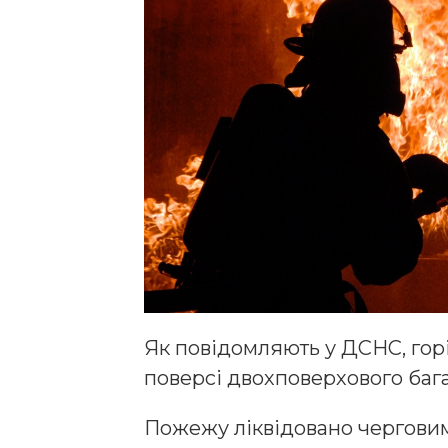
Як повідомляють у ДСНС, горі
поверсі двохповерхового баг
Пожежу ліквідовано черговим