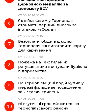
церковною медаллю за
допомогу ЗСУ
07.08.2026, 18:07
Як військовим у Тернополі
отримати перший внесок за
іпотекою «єОселя»
07.08.2026, 17:16
Безоплатні обіди в школах
Тернополя: як виготовити картку
для харчування
07.08.2026, 16:00
Пожежа на Текстильній:
рятувальники врятували будівлю
підприємства
07.08.2026, 15:02
На Тернопільщині водій купив у
мережі фальшиве посвідчення
за 27 тисяч гривень
07.08.2026, 14:05
Ні взуття, ні грошей: жителька
Тернопільського району