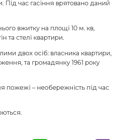
. Під час гасіння врятовано даний
го вжитку на площі 10 м. кв,
 та стелі квартири.
блими двох осіб: власника квартири,
ження, та громадянку 1961 року
 пожежі – необережність під час
юються.