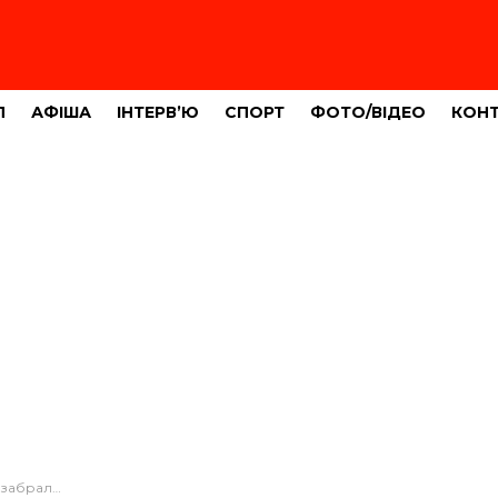
Л
АФІША
ІНТЕРВ’Ю
СПОРТ
ФОТО/ВІДЕО
КОН
 двох людей