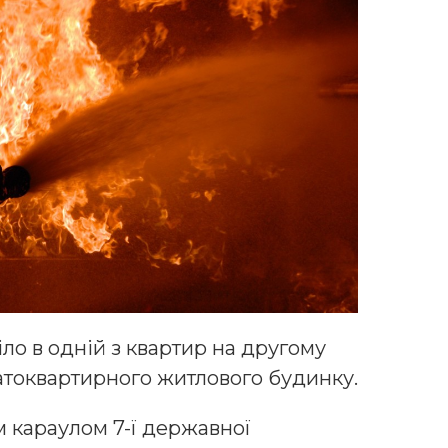
ло в одній з квартир на другому
атоквартирного житлового будинку.
 караулом 7-ї державної