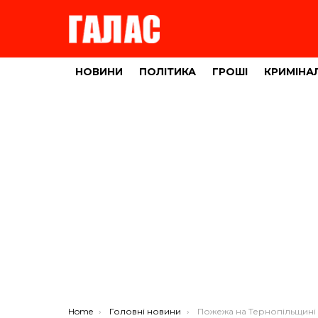
НОВИНИ
ПОЛІТИКА
ГРОШІ
КРИМІНА
You are here:
Home
Головні новини
Пожежа на Тернопільщині забрала життя у