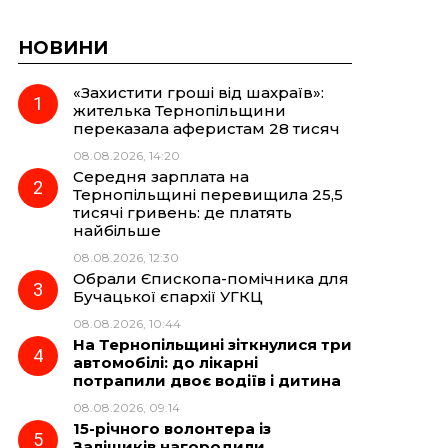
НОВИНИ
«Захистити гроші від шахраїв»:
жителька Тернопільщини
переказала аферистам 28 тисяч
08.08.2026, 14:20
Середня зарплата на
Тернопільщині перевищила 25,5
тисячі гривень: де платять
найбільше
08.08.2026, 12:30
Обрали Єпископа-помічника для
Бучацької єпархії УГКЦ
08.08.2026, 10:44
На Тернопільщині зіткнулися три
автомобілі: до лікарні
потрапили двоє водіїв і дитина
08.08.2026, 09:14
15-річного волонтера із
Заліщиків нагородили