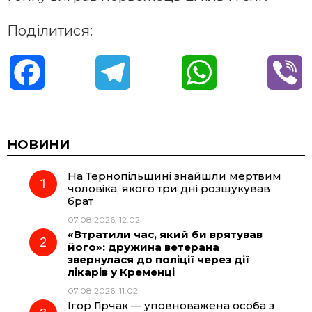
Поділитися:
F
T
W
V
a
e
h
i
c
l
a
b
НОВИНИ
На Тернопільщині знайшли мертвим
e
e
t
e
чоловіка, якого три дні розшукував
брат
b
g
s
r
07.08.2026, 12:02
«Втратили час, який би врятував
o
r
A
його»: дружина ветерана
звернулася до поліції через дії
лікарів у Кременці
o
a
p
07.08.2026, 11:02
Ігор Гірчак — уповноважена особа з