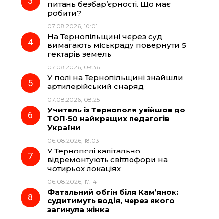
k
m
p
питань безбар’єрності. Що має
робити?
07.08.2026, 10:01
На Тернопільщині через суд
вимагають міськраду повернути 5
гектарів земель
07.08.2026, 09:36
У полі на Тернопільщині знайшли
артилерійський снаряд
07.08.2026, 08:25
Учитель із Тернополя увійшов до
ТОП-50 найкращих педагогів
України
06.08.2026, 18:03
У Тернополі капітально
відремонтують світлофори на
чотирьох локаціях
06.08.2026, 17:14
Фатальний обгін біля Кам’янок:
судитимуть водія, через якого
загинула жінка