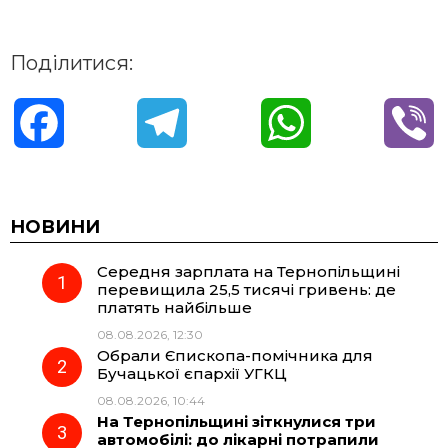
Поділитися:
F
T
W
V
a
e
h
i
c
l
a
b
НОВИНИ
Середня зарплата на Тернопільщині
e
e
t
e
перевищила 25,5 тисячі гривень: де
платять найбільше
b
g
s
r
08.08.2026, 12:30
Обрали Єпископа-помічника для
o
r
A
Бучацької єпархії УГКЦ
08.08.2026, 10:44
На Тернопільщині зіткнулися три
o
a
p
автомобілі: до лікарні потрапили