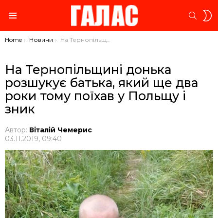
S
SEARC
S
Menu
You are here:
Home
Новини
На Тернопільщині донька розшукує батька, який ще два роки тому поїхав у Польщу і зник
На Тернопільщині донька
розшукує батька, який ще два
роки тому поїхав у Польщу і
зник
Автор:
Віталій Чемерис
03.11.2019, 09:40