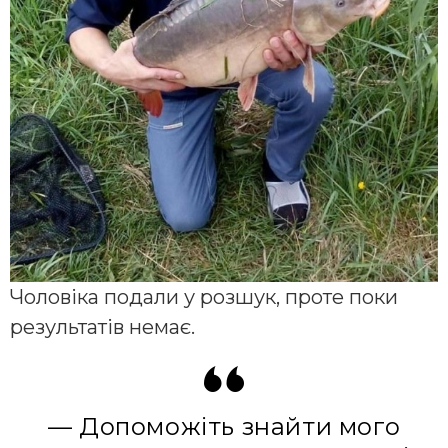
Чоловіка подали у розшук, проте поки
результатів немає.
— Допоможіть знайти мого