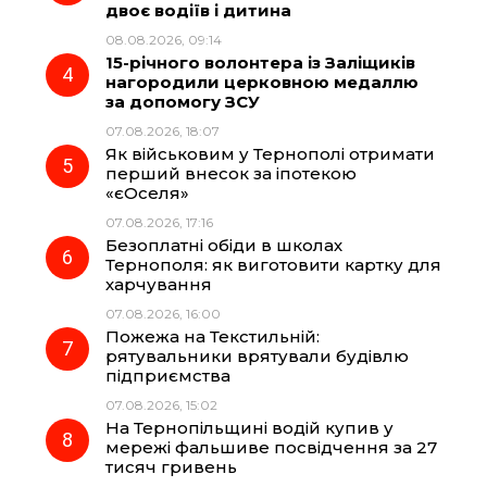
двоє водіїв і дитина
k
m
p
08.08.2026, 09:14
15-річного волонтера із Заліщиків
нагородили церковною медаллю
за допомогу ЗСУ
07.08.2026, 18:07
Як військовим у Тернополі отримати
перший внесок за іпотекою
«єОселя»
07.08.2026, 17:16
Безоплатні обіди в школах
Тернополя: як виготовити картку для
харчування
07.08.2026, 16:00
Пожежа на Текстильній:
рятувальники врятували будівлю
підприємства
07.08.2026, 15:02
На Тернопільщині водій купив у
мережі фальшиве посвідчення за 27
тисяч гривень