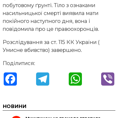
побутовому ґрунті. Тіло з ознаками
насильницької смерті виявила мати
покійного наступного дня, вона і
повідомила про це правоохоронців.
Розслідування за ст. 115 КК України (
Умисне вбивство) завершено.
Поділитися:
F
T
W
V
a
e
h
i
c
l
a
b
НОВИНИ