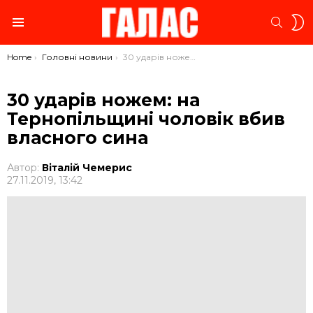
S
SEARC
S
Menu
You are here:
Home
Головні новини
30 ударів ножем: на Тернопільщині чоловік вбив власного сина
30 ударів ножем: на
Тернопільщині чоловік вбив
власного сина
Автор:
Віталій Чемерис
27.11.2019, 13:42