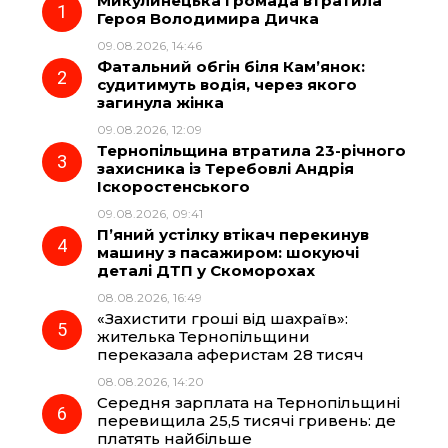
Микулинецька громада втратила
e
e
t
e
Героя Володимира Дичка
09.08.2026, 14:46
b
g
s
r
Фатальний обгін біля Кам’янок:
судитимуть водія, через якого
o
r
A
загинула жінка
09.08.2026, 12:09
Тернопільщина втратила 23-річного
o
a
p
захисника із Теребовлі Андрія
Іскоростенського
k
m
p
09.08.2026, 09:41
П’яний устілку втікач перекинув
машину з пасажиром: шокуючі
деталі ДТП у Скоморохах
08.08.2026, 16:49
«Захистити гроші від шахраїв»:
жителька Тернопільщини
переказала аферистам 28 тисяч
08.08.2026, 14:20
Середня зарплата на Тернопільщині
перевищила 25,5 тисячі гривень: де
платять найбільше