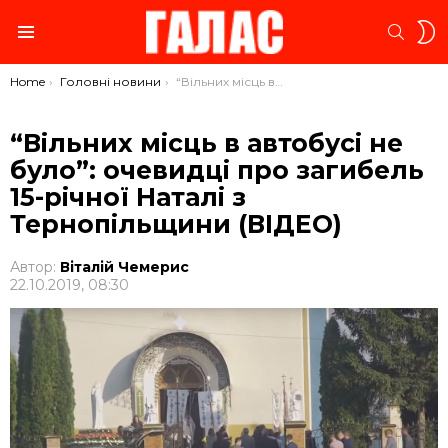
S
SEARC
S
Menu
You are here:
Home
Головні новини
“Вільних місць в автобусі не було”: очевидці про загибель 15-річної Наталі з Тернопільщини (ВІДЕО)
“Вільних місць в автобусі не
було”: очевидці про загибель
15-річної Наталі з
Тернопільщини (ВІДЕО)
Автор:
Віталій Чемерис
22.10.2019, 08:30