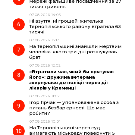
мережі фальшиве посвідчення за 27
тисяч гривень
07.08.2026, 14:05
Ні взуття, ні грошей: жителька
Тернопільського району втратила 63
тисячі
07.08.2026, 13:17
На Тернопільщині знайшли мертвим
чоловіка, якого три дні розшукував
брат
07.08.2026, 12:02
«Втратили час, який би врятував
його»: дружина ветерана
звернулася до поліції через дії
лікарів у Кременці
07.08.2026, 11:02
Ігор Гірчак — уповноважена особа з
питань безбар’єрності. Що має
робити?
07.08.2026, 10:01
На Тернопільщині через суд
вимагають міськраду повернути 5