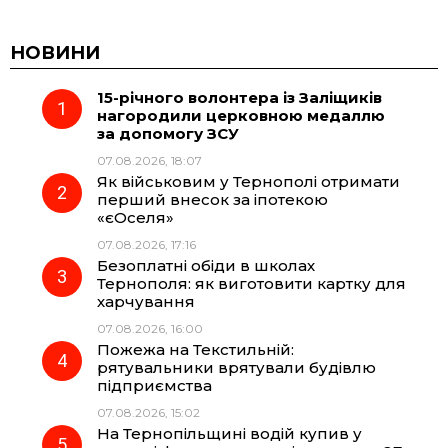
c
l
a
b
НОВИНИ
15-річного волонтера із Заліщиків
e
e
t
e
нагородили церковною медаллю
за допомогу ЗСУ
b
g
s
r
07.08.2026, 18:07
Як військовим у Тернополі отримати
o
r
A
перший внесок за іпотекою
«єОселя»
07.08.2026, 17:16
o
a
p
Безоплатні обіди в школах
Тернополя: як виготовити картку для
k
m
p
харчування
07.08.2026, 16:00
Пожежа на Текстильній:
рятувальники врятували будівлю
підприємства
07.08.2026, 15:02
На Тернопільщині водій купив у