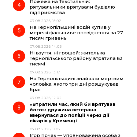
Пожежа на Текстильній:
рятувальники врятували будівлю
підприємства
07.08.2026, 15:02
На Тернопільщині водій купив у
мережі фальшиве посвідчення за 27
тисяч гривень
07.08.2026, 14:05
Ні взуття, ні грошей: жителька
Тернопільського району втратила 63
тисячі
07.08.2026, 13:17
На Тернопільщині знайшли мертвим
чоловіка, якого три дні розшукував
брат
07.08.2026, 12:02
«Втратили час, який би врятував
його»: дружина ветерана
звернулася до поліції через дії
лікарів у Кременці
07.08.2026, 11:02
Ігор Гірчак — уповноважена особа з