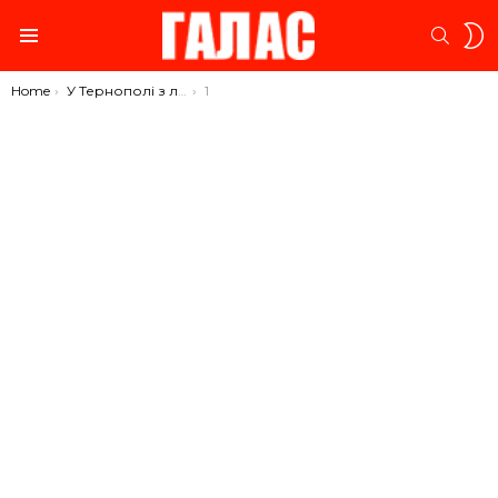
S
SEARC
S
Menu
You are here:
Home
У Тернополі з лікарні пропав молодий чоловік (ФОТО)
1