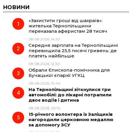
НОВИНИ
«Захистити гроші від шахраїв»:
жителька Тернопільщини
переказала аферистам 28 тисяч
08.08.2026, 14:20
Середня зарплата на Тернопільщині
перевищила 25,5 тисячі гривень: де
платять найбільше
08.08.2026, 12:30
Обрали Єпископа-помічника для
Бучацької єпархії УГКЦ
08.08.2026, 10:44
На Тернопільщині зіткнулися три
автомобілі: до лікарні потрапили
двоє водіїв і дитина
08.08.2026, 09:14
15-річного волонтера із Заліщиків
нагородили церковною медаллю
за допомогу ЗСУ