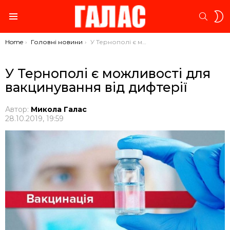
S
SEARC
S
Menu
You are here:
Home
Головні новини
У Тернополі є можливості для вакцинування від дифтерії
У Тернополі є можливості для
вакцинування від дифтерії
Автор:
Микола Галас
28.10.2019, 19:59