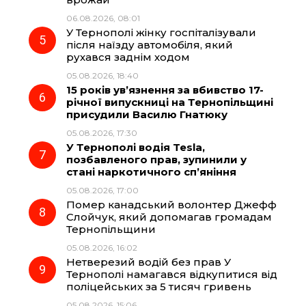
06.08.2026, 08:01
У Тернополі жінку госпіталізували
після наїзду автомобіля, який
рухався заднім ходом
05.08.2026, 18:40
15 років ув’язнення за вбивство 17-
річної випускниці на Тернопільщині
присудили Василю Гнатюку
05.08.2026, 17:30
У Тернополі водія Tesla,
позбавленого прав, зупинили у
стані наркотичного сп’яніння
05.08.2026, 17:00
Помер канадський волонтер Джефф
Слойчук, який допомагав громадам
Тернопільщини
05.08.2026, 16:02
Нетверезий водій без прав У
Тернополі намагався відкупитися від
поліцейських за 5 тисяч гривень
05.08.2026, 15:06