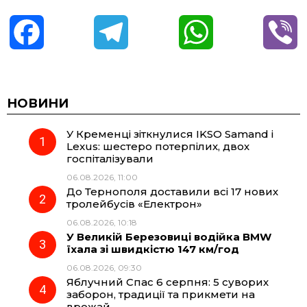
F
T
W
V
a
e
h
i
c
l
a
b
НОВИНИ
У Кременці зіткнулися IKSO Samand і
e
e
t
e
Lexus: шестеро потерпілих, двох
госпіталізували
b
g
s
r
06.08.2026, 11:00
До Тернополя доставили всі 17 нових
o
r
A
тролейбусів «Електрон»
06.08.2026, 10:18
У Великій Березовиці водійка BMW
o
a
p
їхала зі швидкістю 147 км/год
06.08.2026, 09:30
k
m
p
Яблучний Спас 6 серпня: 5 суворих
заборон, традиції та прикмети на
врожай