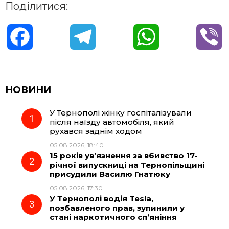
Поділитися:
F
T
W
V
a
e
h
i
c
l
a
b
НОВИНИ
У Тернополі жінку госпіталізували
e
e
t
e
після наїзду автомобіля, який
рухався заднім ходом
b
g
s
r
05.08.2026, 18:40
15 років ув’язнення за вбивство 17-
o
r
A
річної випускниці на Тернопільщині
присудили Василю Гнатюку
05.08.2026, 17:30
o
a
p
У Тернополі водія Tesla,
позбавленого прав, зупинили у
k
m
p
стані наркотичного сп’яніння