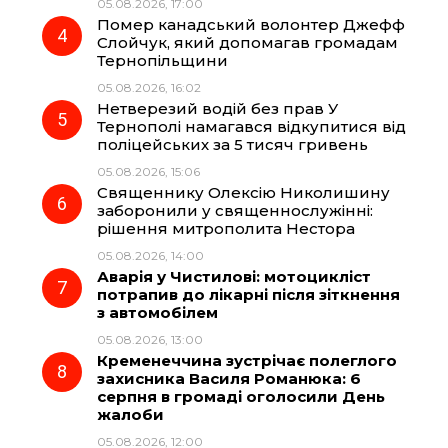
05.08.2026, 17:00
Помер канадський волонтер Джефф
Слойчук, який допомагав громадам
Тернопільщини
05.08.2026, 16:02
Нетверезий водій без прав У
Тернополі намагався відкупитися від
поліцейських за 5 тисяч гривень
05.08.2026, 15:06
Священнику Олексію Николишину
заборонили у священнослужінні:
рішення митрополита Нестора
05.08.2026, 14:00
Аварія у Чистилові: мотоцикліст
потрапив до лікарні після зіткнення
з автомобілем
05.08.2026, 13:00
Кременеччина зустрічає полеглого
захисника Василя Романюка: 6
серпня в громаді оголосили День
жалоби
05.08.2026, 12:00