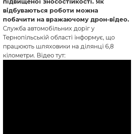
підвищеної зносостійкості. Як
відбуваються роботи можна
побачити на вражаючому дрон-відео.
Служба автомобільних доріг у
Тернопільській області інформує, що
працюють шляховики на ділянці 6,8
кілометри. Відео тут: