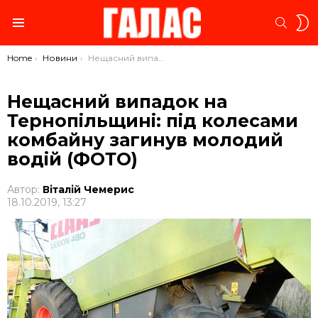
S
SEARC
S
Menu
You are here:
Home
Новини
Нещасний випадок на Тернопільщині: під колесами комбайну загинув молодий водій (ФОТО)
Нещасний випадок на
Тернопільщині: під колесами
комбайну загинув молодий
водій (ФОТО)
Автор:
Віталій Чемерис
18.10.2019, 13:27