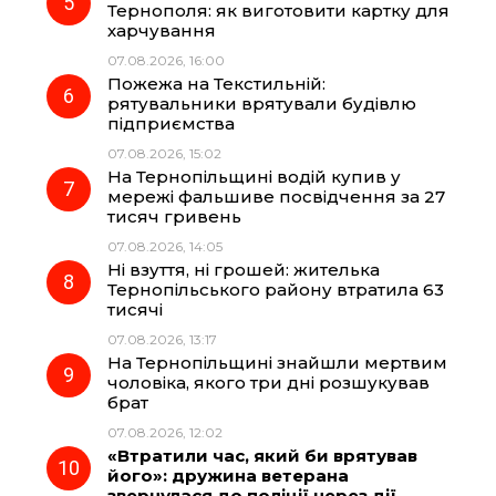
Тернополя: як виготовити картку для
харчування
07.08.2026, 16:00
Пожежа на Текстильній:
рятувальники врятували будівлю
підприємства
07.08.2026, 15:02
На Тернопільщині водій купив у
мережі фальшиве посвідчення за 27
тисяч гривень
07.08.2026, 14:05
Ні взуття, ні грошей: жителька
Тернопільського району втратила 63
тисячі
07.08.2026, 13:17
На Тернопільщині знайшли мертвим
чоловіка, якого три дні розшукував
брат
07.08.2026, 12:02
«Втратили час, який би врятував
його»: дружина ветерана
звернулася до поліції через дії