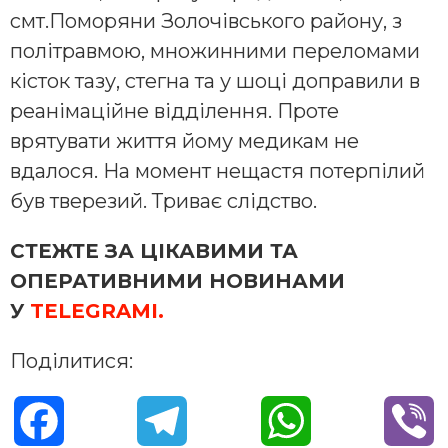
смт.Поморяни Золочівського району, з
політравмою, множинними переломами
кісток тазу, стегна та у шоці доправили в
реанімаційне відділення. Проте
врятувати життя йому медикам не
вдалося. На момент нещастя потерпілий
був тверезий. Триває слідство.
СТЕЖТЕ ЗА ЦІКАВИМИ ТА
ОПЕРАТИВНИМИ НОВИНАМИ
У
TELEGRAMІ.
Поділитися:
F
T
W
V