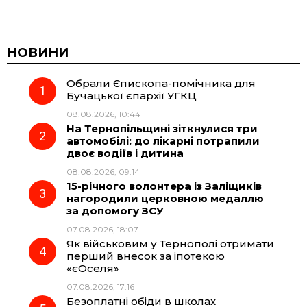
a
e
h
i
c
l
a
b
НОВИНИ
Обрали Єпископа-помічника для
e
e
t
e
Бучацької єпархії УГКЦ
08.08.2026, 10:44
b
g
s
r
На Тернопільщині зіткнулися три
автомобілі: до лікарні потрапили
o
r
A
двоє водіїв і дитина
08.08.2026, 09:14
15-річного волонтера із Заліщиків
o
a
p
нагородили церковною медаллю
за допомогу ЗСУ
k
m
p
07.08.2026, 18:07
Як військовим у Тернополі отримати
перший внесок за іпотекою
«єОселя»
07.08.2026, 17:16
Безоплатні обіди в школах