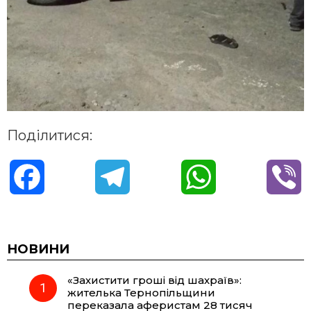
Поділитися:
F
T
W
V
a
e
h
i
c
l
a
b
НОВИНИ
«Захистити гроші від шахраїв»:
e
e
t
e
жителька Тернопільщини
переказала аферистам 28 тисяч