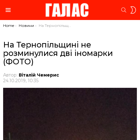
S
SEARC
S
Menu
You are here:
Home
Новини
На Тернопільщині не розминулися дві іномарки (ФОТО)
На Тернопільщині не
розминулися дві іномарки
(ФОТО)
Автор:
Віталій Чемерис
24.10.2019, 10:35