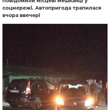
повідомили місцеві мешканці у
соцмережі. Автопригода трапилася
вчора ввечері