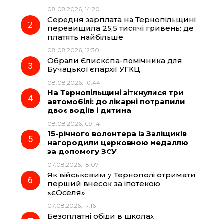
b
g
s
r
08.08.2026, 14:20
Середня зарплата на Тернопільщині
o
r
A
перевищила 25,5 тисячі гривень: де
платять найбільше
08.08.2026, 12:30
o
a
p
Обрали Єпископа-помічника для
Бучацької єпархії УГКЦ
k
m
p
08.08.2026, 10:44
На Тернопільщині зіткнулися три
автомобілі: до лікарні потрапили
двоє водіїв і дитина
08.08.2026, 09:14
15-річного волонтера із Заліщиків
нагородили церковною медаллю
за допомогу ЗСУ
07.08.2026, 18:07
Як військовим у Тернополі отримати
перший внесок за іпотекою
«єОселя»
07.08.2026, 17:16
Безоплатні обіди в школах