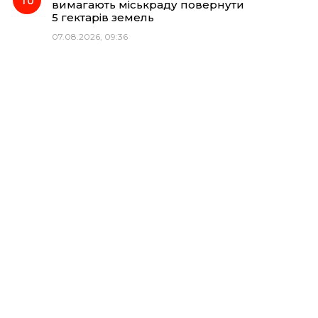
вимагають міськраду повернути
5 гектарів земель
07.08.2026, 09:36