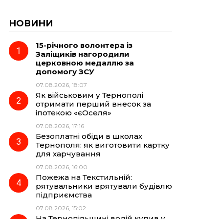
НОВИНИ
15-річного волонтера із
Заліщиків нагородили
церковною медаллю за
допомогу ЗСУ
07.08.2026, 18:07
Як військовим у Тернополі
отримати перший внесок за
іпотекою «єОселя»
07.08.2026, 17:16
Безоплатні обіди в школах
Тернополя: як виготовити картку
для харчування
07.08.2026, 16:00
Пожежа на Текстильній:
рятувальники врятували будівлю
підприємства
07.08.2026, 15:02
На Тернопільщині водій купив у