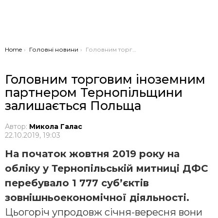
You are here:
Home
Головні новини
Головним торговим іноземним партнером Тернопільщини залишається Польща
Головним торговим іноземним
партнером Тернопільщини
залишається Польща
Автор:
Микола Галас
22.10.2019, 19:03
На початок жовтня 2019 року на
обліку у Тернопільській митниці ДФС
перебувало 1 777 суб’єктів
зовнішньоекономічної діяльності.
Цьогоріч упродовж січня-вересня вони