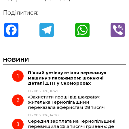
Поділитися:
F
T
W
V
a
e
h
i
c
l
a
b
НОВИНИ
П’яний устілку втікач перекинув
e
e
t
e
машину з пасажиром: шокуючі
деталі ДТП у Скоморохах
b
g
s
r
08.08.2026, 16:49
«Захистити гроші від шахраїв»:
o
r
A
жителька Тернопільщини
переказала аферистам 28 тисяч
08.08.2026, 14:20
o
a
p
Середня зарплата на Тернопільщині
перевищила 25,5 тисячі гривень: де