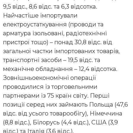
9,5 відс., 8,6 відс. та 6,3 відсотка.
Найчастіше імпортували
електроустаткування (проводи та
арматура ізольовані, радіотехнічні
пристрої тощо) – понад 30,8 відс. від
загальної частки імпортованих товарів,
транспортні засоби – 19,5 відс. та
механічне обладнання – 12,4 відсотка.
Зовнішньоекономічні операції
проводилися із торговельними
партнерами із 75 країн світу. Перші
позиції серед них займають Польща (47,6
відс. від усього товарообігу), Німеччина
(8,8 відс.), Білорусь (4,4 відс.), США (3,9
відс.) та Італія (3,6 відс.).