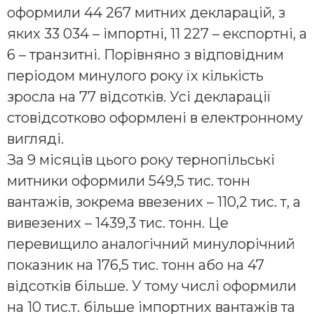
оформили 44 267 митних декларацій, з
яких 33 034 – імпортні, 11 227 – експортні, а
6 – транзитні. Порівняно з відповідним
періодом минулого року їх кількість
зросла на 77 відсотків. Усі декларації
стовідсотково оформлені в електронному
вигляді.
За 9 місяців цього року тернопільські
митники оформили 549,5 тис. тонн
вантажів, зокрема ввезених – 110,2 тис. т, а
вивезених – 1439,3 тис. тонн. Це
перевищило аналогічний минулорічний
показник на 176,5 тис. тонн або на 47
відсотків більше. У тому числі оформили
на 10 тис.т. більше імпортних вантажів та