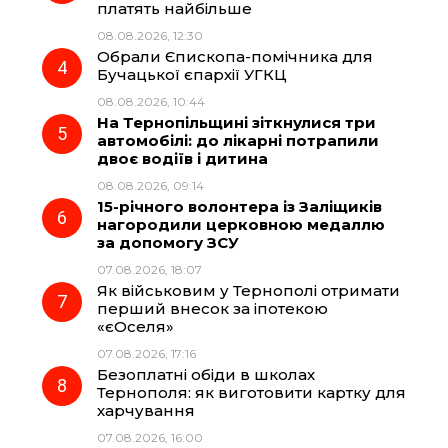
k
m
p
платять найбільше
08.08.2026, 12:30
Обрали Єпископа-помічника для
Бучацької єпархії УГКЦ
08.08.2026, 10:44
На Тернопільщині зіткнулися три
автомобілі: до лікарні потрапили
двоє водіїв і дитина
08.08.2026, 09:14
15-річного волонтера із Заліщиків
нагородили церковною медаллю
за допомогу ЗСУ
07.08.2026, 18:07
Як військовим у Тернополі отримати
перший внесок за іпотекою
«єОселя»
07.08.2026, 17:16
Безоплатні обіди в школах
Тернополя: як виготовити картку для
харчування
07.08.2026, 16:00