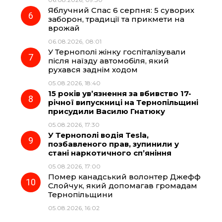
Яблучний Спас 6 серпня: 5 суворих
заборон, традиції та прикмети на
врожай
06.08.2026, 08:01
У Тернополі жінку госпіталізували
після наїзду автомобіля, який
рухався заднім ходом
05.08.2026, 18:40
15 років ув’язнення за вбивство 17-
річної випускниці на Тернопільщині
присудили Василю Гнатюку
05.08.2026, 17:30
У Тернополі водія Tesla,
позбавленого прав, зупинили у
стані наркотичного сп’яніння
05.08.2026, 17:00
Помер канадський волонтер Джефф
Слойчук, який допомагав громадам
Тернопільщини
05.08.2026, 16:02