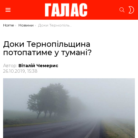
S
SEARC
S
Menu
You are here:
Home
Новини
Доки Тернопільщина потопатиме у тумані?
Доки Тернопільщина
потопатиме у тумані?
Автор:
Віталій Чемерис
26.10.2019, 15:38