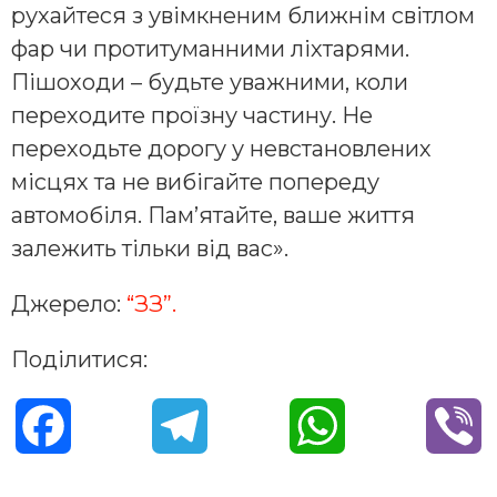
рухайтеся з увімкненим ближнім світлом
фар чи протитуманними ліхтарями.
Пішоходи – будьте уважними, коли
переходите проїзну частину. Не
переходьте дорогу у невстановлених
місцях та не вибігайте попереду
автомобіля. Пам’ятайте, ваше життя
залежить тільки від вас».
Джерело:
“ЗЗ”.
Поділитися:
F
T
W
V
a
e
h
i