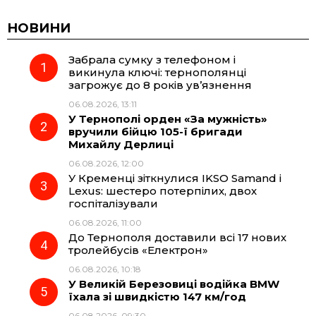
c
l
a
b
НОВИНИ
Забрала сумку з телефоном і
e
e
t
e
викинула ключі: тернополянці
загрожує до 8 років ув’язнення
b
g
s
r
06.08.2026, 13:11
У Тернополі орден «За мужність»
o
r
A
вручили бійцю 105-ї бригади
Михайлу Дерлиці
06.08.2026, 12:00
o
a
p
У Кременці зіткнулися IKSO Samand і
Lexus: шестеро потерпілих, двох
k
m
p
госпіталізували
06.08.2026, 11:00
До Тернополя доставили всі 17 нових
тролейбусів «Електрон»
06.08.2026, 10:18
У Великій Березовиці водійка BMW
їхала зі швидкістю 147 км/год
06.08.2026, 09:30