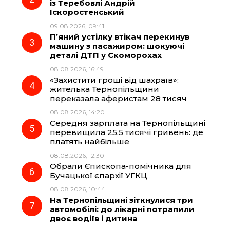
o
r
A
із Теребовлі Андрій
Іскоростенський
09.08.2026, 09:41
o
a
p
П’яний устілку втікач перекинув
машину з пасажиром: шокуючі
k
m
p
деталі ДТП у Скоморохах
08.08.2026, 16:49
«Захистити гроші від шахраїв»:
жителька Тернопільщини
переказала аферистам 28 тисяч
08.08.2026, 14:20
Середня зарплата на Тернопільщині
перевищила 25,5 тисячі гривень: де
платять найбільше
08.08.2026, 12:30
Обрали Єпископа-помічника для
Бучацької єпархії УГКЦ
08.08.2026, 10:44
На Тернопільщині зіткнулися три
автомобілі: до лікарні потрапили
двоє водіїв і дитина