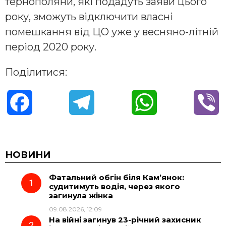
тернополяни, які подадуть заяви цього
року, зможуть відключити власні
помешкання від ЦО уже у весняно-літній
період 2020 року.
Поділитися:
F
T
W
V
a
e
h
i
c
l
a
b
НОВИНИ
Фатальний обгін біля Кам’янок:
e
e
t
e
судитимуть водія, через якого
загинула жінка
b
g
s
r
09.08.2026, 12:09
На війні загинув 23-річний захисник