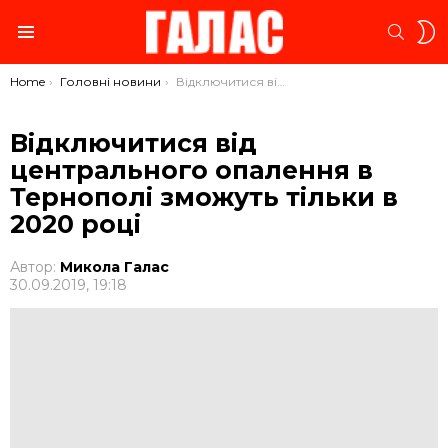
S
SEARC
S
Menu
You are here:
Home
Головні новини
Відключитися від центрального опалення в Тернополі зможуть тільки в 2020 році
Відключитися від
центрального опалення в
Тернополі зможуть тільки в
2020 році
Автор:
Микола Галас
30.09.2019, 19:18