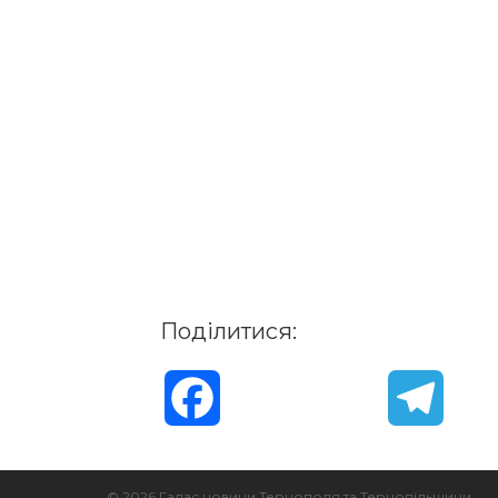
Поділитися:
F
T
a
e
© 2026 Галас новини Тернополя та Тернопільщини