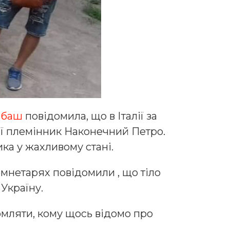
абаш
повідомила, що в Італії за
її племінник Наконечний Петро.
ка у жахливому стані.
комнетарях повідомили , що тіло
Україну.
омляти, кому щось відомо про