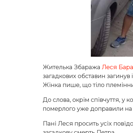
Жителька Збаража
Леся Бар
загадкових обставин загинув 
Жінка пише, що тіло племінни
До слова, окрім співчуття, у 
померлого уже доправили на 
Пані Леся просить усіх повід
загадкову смерть Петра.