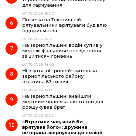
для харчування
07.08.2026, 16:00
Пожежа на Текстильній:
рятувальники врятували будівлю
підприємства
07.08.2026, 15:02
На Тернопільщині водій купив у
мережі фальшиве посвідчення
за 27 тисяч гривень
07.08.2026, 14:05
Ні взуття, ні грошей: жителька
Тернопільського району
втратила 63 тисячі
07.08.2026, 13:17
На Тернопільщині знайшли
мертвим чоловіка, якого три дні
розшукував брат
07.08.2026, 12:02
«Втратили час, який би
врятував його»: дружина
ветерана звернулася до поліції