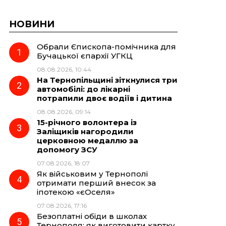
НОВИНИ
Обрали Єпископа-помічника для
Бучацької єпархії УГКЦ
08.08.2026, 10:44
На Тернопільщині зіткнулися три
автомобілі: до лікарні
потрапили двоє водіїв і дитина
08.08.2026, 09:14
15-річного волонтера із
Заліщиків нагородили
церковною медаллю за
допомогу ЗСУ
07.08.2026, 18:07
Як військовим у Тернополі
отримати перший внесок за
іпотекою «єОселя»
07.08.2026, 17:16
Безоплатні обіди в школах
Тернополя: як виготовити картку