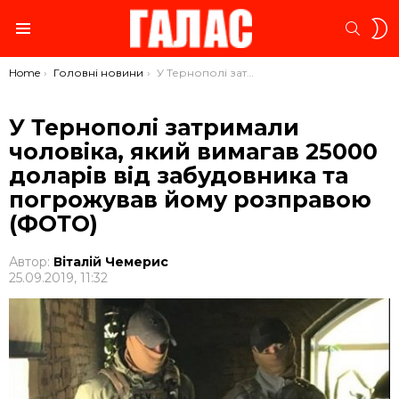
S
SEARC
S
Menu
You are here:
Home
Головні новини
У Тернополі затримали чоловіка, який вимагав 25000 доларів від забудовника та погрожував йому розправою (ФОТО)
У Тернополі затримали
чоловіка, який вимагав 25000
доларів від забудовника та
погрожував йому розправою
(ФОТО)
Автор:
Віталій Чемерис
25.09.2019, 11:32