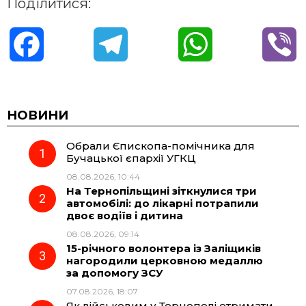
Поділитися:
F
T
W
V
a
e
h
i
c
l
a
b
НОВИНИ
Обрали Єпископа-помічника для
e
e
t
e
Бучацької єпархії УГКЦ
08.08.2026, 10:44
b
g
s
r
На Тернопільщині зіткнулися три
автомобілі: до лікарні потрапили
o
r
A
двоє водіїв і дитина
08.08.2026, 09:14
15-річного волонтера із Заліщиків
o
a
p
нагородили церковною медаллю
за допомогу ЗСУ
k
m
p
07.08.2026, 18:07
Як військовим у Тернополі отримати