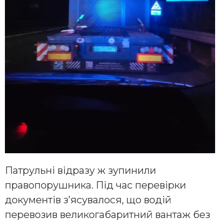
Патрульні відразу ж зупинили
правопорушника. Під час перевірки
документів з’ясувалося, що водій
перевозив великогабаритний вантаж без