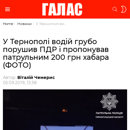
S
SEARC
S
Menu
You are here:
Home
Новини
У Тернополі водій грубо порушив ПДР і пропонував патрульним 200 грн хабара (ФОТО)
У Тернополі водій грубо
порушив ПДР і пропонував
патрульним 200 грн хабара
(ФОТО)
Автор:
Віталій Чемерис
05.09.2019, 13:38