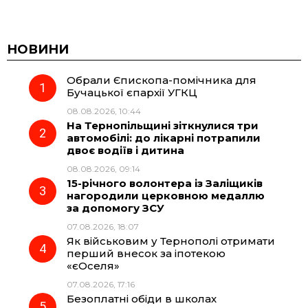
a
e
h
i
c
l
a
b
НОВИНИ
Обрали Єпископа-помічника для
e
e
t
e
Бучацької єпархії УГКЦ
08.08.2026, 10:44
b
g
s
r
На Тернопільщині зіткнулися три
автомобілі: до лікарні потрапили
o
r
A
двоє водіїв і дитина
08.08.2026, 09:14
15-річного волонтера із Заліщиків
o
a
p
нагородили церковною медаллю
за допомогу ЗСУ
k
m
p
07.08.2026, 18:07
Як військовим у Тернополі отримати
перший внесок за іпотекою
«єОселя»
07.08.2026, 17:16
Безоплатні обіди в школах