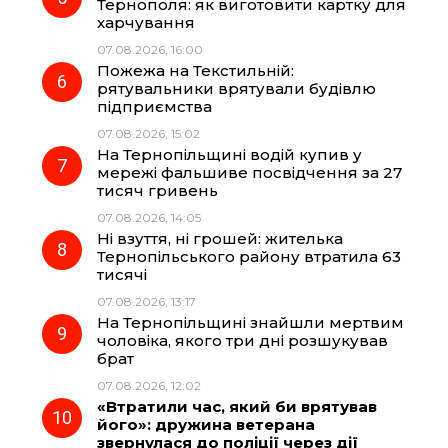
Тернополя: як виготовити картку для
харчування
07.08.2026, 16:00
Пожежа на Текстильній:
рятувальники врятували будівлю
підприємства
07.08.2026, 15:02
На Тернопільщині водій купив у
мережі фальшиве посвідчення за 27
тисяч гривень
07.08.2026, 14:05
Ні взуття, ні грошей: жителька
Тернопільського району втратила 63
тисячі
07.08.2026, 13:17
На Тернопільщині знайшли мертвим
чоловіка, якого три дні розшукував
брат
07.08.2026, 12:02
«Втратили час, який би врятував
його»: дружина ветерана
звернулася до поліції через дії