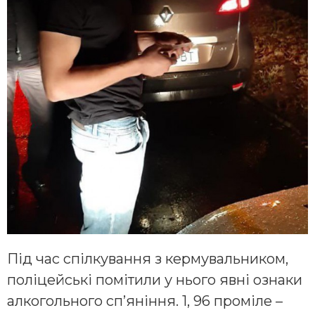
Під час спілкування з кермувальником,
поліцейські помітили у нього явні ознаки
алкогольного сп’яніння. 1, 96 проміле –