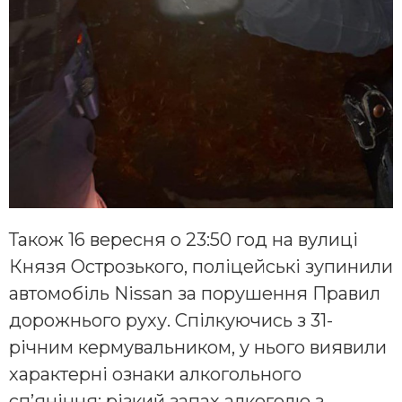
Також 16 вересня о 23:50 год на вулиці
Князя Острозького, поліцейські зупинили
автомобіль Nissan за порушення Правил
дорожнього руху. Спілкуючись з 31-
річним кермувальником, у нього виявили
характерні ознаки алкогольного
сп’яніння: різкий запах алкоголю з