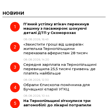
a
e
h
i
c
l
a
b
НОВИНИ
П’яний устілку втікач перекинув
e
e
t
e
машину з пасажиром: шокуючі
деталі ДТП у Скоморохах
b
g
s
r
08.08.2026, 16:49
«Захистити гроші від шахраїв»:
o
r
A
жителька Тернопільщини
переказала аферистам 28 тисяч
08.08.2026, 14:20
o
a
p
Середня зарплата на Тернопільщині
перевищила 25,5 тисячі гривень: де
k
m
p
платять найбільше
08.08.2026, 12:30
Обрали Єпископа-помічника для
Бучацької єпархії УГКЦ
08.08.2026, 10:44
На Тернопільщині зіткнулися три
автомобілі: до лікарні потрапили