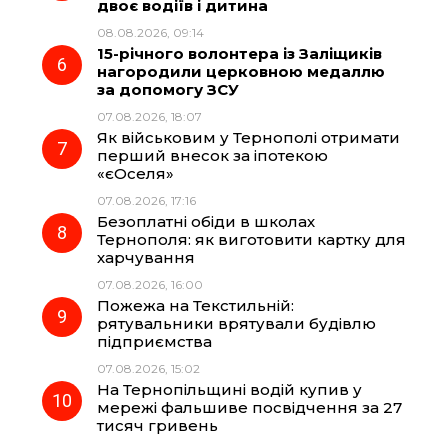
двоє водіїв і дитина
08.08.2026, 09:14
15-річного волонтера із Заліщиків
нагородили церковною медаллю
за допомогу ЗСУ
07.08.2026, 18:07
Як військовим у Тернополі отримати
перший внесок за іпотекою
«єОселя»
07.08.2026, 17:16
Безоплатні обіди в школах
Тернополя: як виготовити картку для
харчування
07.08.2026, 16:00
Пожежа на Текстильній:
рятувальники врятували будівлю
підприємства
07.08.2026, 15:02
На Тернопільщині водій купив у
мережі фальшиве посвідчення за 27
тисяч гривень