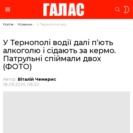
S
SEARC
S
Menu
You are here:
Home
Новини
У Тернополі водії далі п’ють алкоголю і сідають за кермо. Патрульні спіймали двох (ФОТО)
У Тернополі водії далі п’ють
алкоголю і сідають за кермо.
Патрульні спіймали двох
(ФОТО)
Автор:
Віталій Чемерис
18.09.2019, 08:30