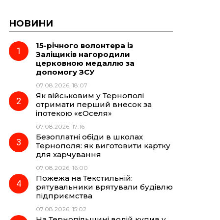
НОВИНИ
15-річного волонтера із
Заліщиків нагородили
церковною медаллю за
допомогу ЗСУ
07.08.2026, 18:07
Як військовим у Тернополі
отримати перший внесок за
іпотекою «єОселя»
07.08.2026, 17:16
Безоплатні обіди в школах
Тернополя: як виготовити картку
для харчування
07.08.2026, 16:00
Пожежа на Текстильній:
рятувальники врятували будівлю
підприємства
07.08.2026, 15:02
На Тернопільщині водій купив у