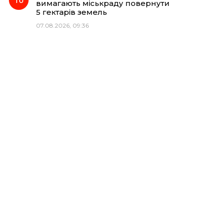
вимагають міськраду повернути
5 гектарів земель
07.08.2026, 09:36