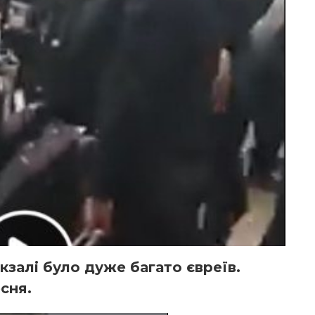
кзалі було дуже багато євреїв.
сня.