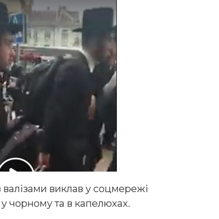
з валізами виклав у соцмережі
у чорному та в капелюхах.