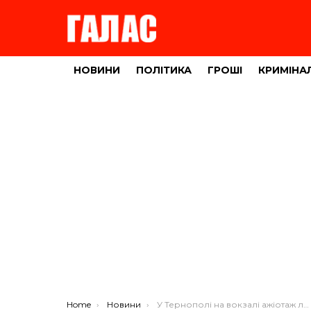
НОВИНИ
ПОЛІТИКА
ГРОШІ
КРИМІНА
You are here:
Home
Новини
У Тернополі на вокзалі ажіотаж людей у чорному (ВІДЕО)