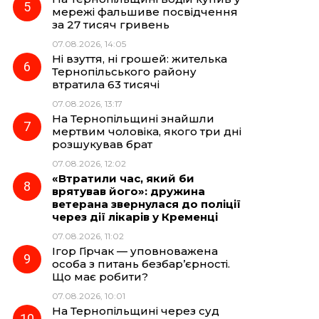
мережі фальшиве посвідчення
за 27 тисяч гривень
07.08.2026, 14:05
Ні взуття, ні грошей: жителька
Тернопільського району
втратила 63 тисячі
07.08.2026, 13:17
На Тернопільщині знайшли
мертвим чоловіка, якого три дні
розшукував брат
07.08.2026, 12:02
«Втратили час, який би
врятував його»: дружина
ветерана звернулася до поліції
через дії лікарів у Кременці
07.08.2026, 11:02
Ігор Гірчак — уповноважена
особа з питань безбар’єрності.
Що має робити?
07.08.2026, 10:01
На Тернопільщині через суд