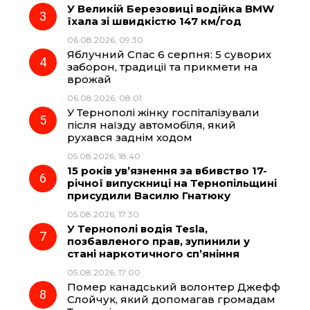
У Великій Березовиці водійка BMW
o
a
p
їхала зі швидкістю 147 км/год
06.08.2026, 09:30
k
m
p
Яблучний Спас 6 серпня: 5 суворих
заборон, традиції та прикмети на
врожай
06.08.2026, 08:01
У Тернополі жінку госпіталізували
після наїзду автомобіля, який
рухався заднім ходом
05.08.2026, 18:40
15 років ув’язнення за вбивство 17-
річної випускниці на Тернопільщині
присудили Василю Гнатюку
05.08.2026, 17:30
У Тернополі водія Tesla,
позбавленого прав, зупинили у
стані наркотичного сп’яніння
05.08.2026, 17:00
Помер канадський волонтер Джефф
Слойчук, який допомагав громадам