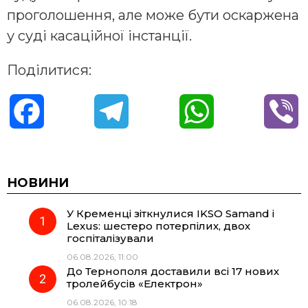
проголошення, але може бути оскаржена
у суді касаційної інстанції.
Поділитися:
F
T
W
V
a
e
h
i
c
l
a
b
НОВИНИ
У Кременці зіткнулися IKSO Samand і
e
e
t
e
Lexus: шестеро потерпілих, двох
госпіталізували
b
g
s
r
06.08.2026, 11:00
До Тернополя доставили всі 17 нових
o
r
A
тролейбусів «Електрон»
06.08.2026, 10:18