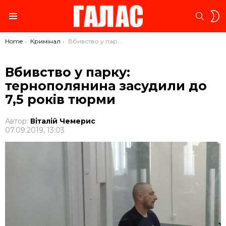
S
SEARC
S
Menu
You are here:
Home
Кримінал
Вбивство у парку: тернополянина засудили до 7,5 років тюрми
Вбивство у парку:
тернополянина засудили до
7,5 років тюрми
Автор:
Віталій Чемерис
07.09.2019, 13:03