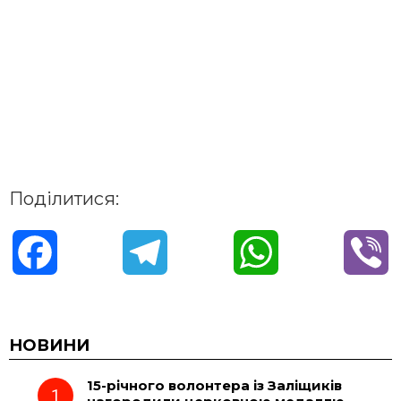
Поділитися:
F
T
W
V
a
e
h
i
c
l
a
b
НОВИНИ
15-річного волонтера із Заліщиків
e
e
t
e