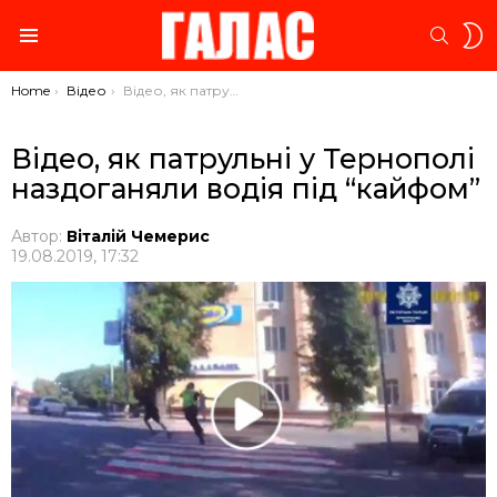
S
SEARC
S
Menu
You are here:
Home
Відео
Відео, як патрульні у Тернополі наздоганяли водія під “кайфом”
Відео, як патрульні у Тернополі
наздоганяли водія під “кайфом”
Автор:
Віталій Чемерис
19.08.2019, 17:32