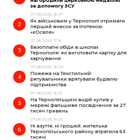
нагородили церковною медаллю
за допомогу ЗСУ
b
g
s
r
07.08.2026, 18:07
Як військовим у Тернополі отримати
o
r
A
перший внесок за іпотекою
«єОселя»
07.08.2026, 17:16
o
a
p
Безоплатні обіди в школах
Тернополя: як виготовити картку для
k
m
p
харчування
07.08.2026, 16:00
Пожежа на Текстильній:
рятувальники врятували будівлю
підприємства
07.08.2026, 15:02
На Тернопільщині водій купив у
мережі фальшиве посвідчення за 27
тисяч гривень
07.08.2026, 14:05
Ні взуття, ні грошей: жителька
Тернопільського району втратила 63
тисячі