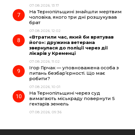
07.08.2026, 13:17
На Тернопільщині знайшли мертвим
чоловіка, якого три дні розшукував
брат
07.08.2026, 12:02
«Втратили час, який би врятував
його»: дружина ветерана
звернулася до поліції через дії
лікарів у Кременці
07.08.2026, 11:02
Ігор Гірчак — уповноважена особа з
питань безбар’єрності. Що має
робити?
07.08.2026, 10:01
На Тернопільщині через суд
вимагають міськраду повернути 5
гектарів земель
07.08.2026, 09:36