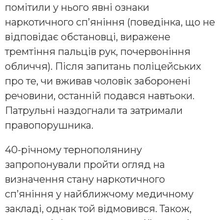
помітили у нього явні ознаки
наркотичного сп’яніння (поведінка, що не
відповідає обстановці, виражене
тремтіння пальців рук, почервоніння
обличчя). Після запитань поліцейських
про те, чи вживав чоловік заборонені
речовини, останній подався навтьоки.
Патрульні наздогнали та затримали
правопорушника.
40-річному тернополянину
запропонували пройти огляд на
визначення стану наркотичного
сп’яніння у найближчому медичному
закладі, однак той відмовився. Також,