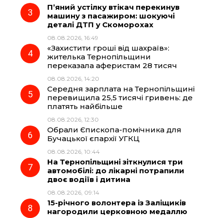
П’яний устілку втікач перекинув
машину з пасажиром: шокуючі
k
m
p
деталі ДТП у Скоморохах
08.08.2026, 16:49
«Захистити гроші від шахраїв»:
жителька Тернопільщини
переказала аферистам 28 тисяч
08.08.2026, 14:20
Середня зарплата на Тернопільщині
перевищила 25,5 тисячі гривень: де
платять найбільше
08.08.2026, 12:30
Обрали Єпископа-помічника для
Бучацької єпархії УГКЦ
08.08.2026, 10:44
На Тернопільщині зіткнулися три
автомобілі: до лікарні потрапили
двоє водіїв і дитина
08.08.2026, 09:14
15-річного волонтера із Заліщиків
нагородили церковною медаллю