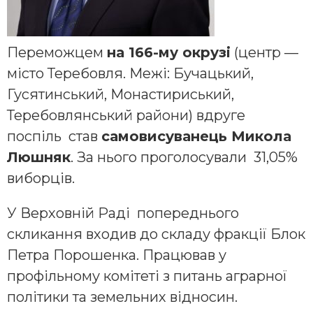
Переможцем
на 166-му окрузі
(центр —
місто Теребовля. Межі: Бучацький,
Гусятинський, Монастириський,
Теребовлянський райони) вдруге
поспіль став
самовисуванець Микола
Люшняк
. За нього проголосували 31,05%
виборців.
У Верховній Раді попереднього
скликання входив до складу фракції Блок
Петра Порошенка. Працював у
профільному комітеті з питань аграрної
політики та земельних відносин.