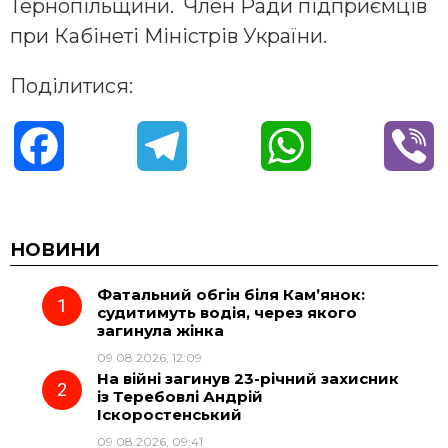
Тернопільщини. Член Ради підприємців
при Кабінеті Міністрів України.
Поділитися:
F
T
W
V
a
e
h
i
c
l
a
b
НОВИНИ
Фатальний обгін біля Кам’янок:
e
e
t
e
судитимуть водія, через якого
загинула жінка
b
g
s
r
09.08.2026, 12:09
На війні загинув 23-річний захисник
o
r
A
із Теребовлі Андрій
Іскоростенський
09.08.2026, 09:41
o
a
p