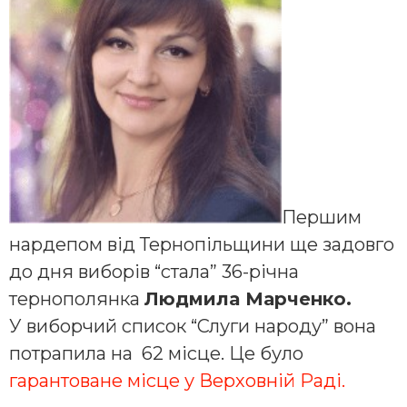
Першим
нардепом від Тернопільщини ще задовго
до дня виборів “стала” 36-річна
тернополянка
Людмила Марченко.
У виборчий список “Слуги народу” вона
потрапила на 62 місце. Це було
гарантоване місце у Верховній Раді.