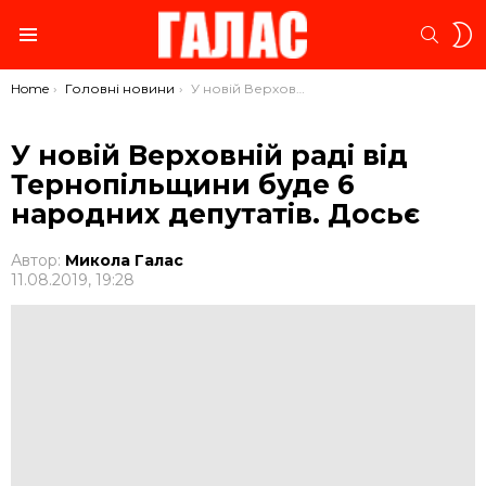
S
SEARC
S
Menu
You are here:
Home
Головні новини
У новій Верховній раді від Тернопільщини буде 6 народних депутатів. Досьє
У новій Верховній раді від
Тернопільщини буде 6
народних депутатів. Досьє
Автор:
Микола Галас
11.08.2019, 19:28