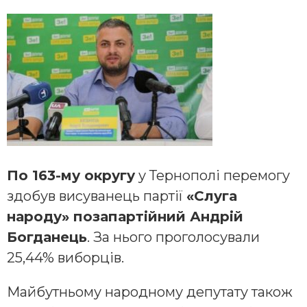
По 163-му округу
у Тернополі перемогу
здобув висуванець партії
«Слуга
народу» позапартійний Андрій
Богданець
. За нього проголосували
25,44% виборців.
Майбутньому народному депутату також