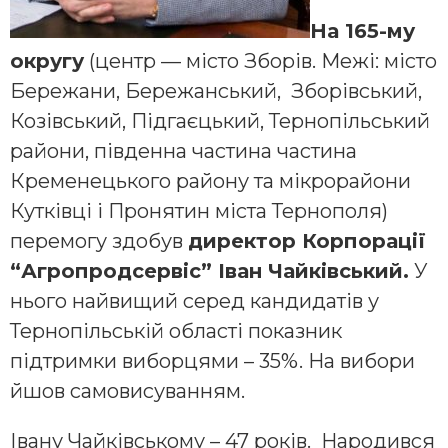
На 165-му
округу
(центр — місто Зборів. Межі: місто
Бережани, Бережанський, Зборівський,
Козівський, Підгаєцький, Тернопільський
райони, південна частина частина
Кременецького району та мікрорайони
Кутківці і Пронятин міста Тернополя)
перемогу здобув
директор Корпорації
“Агропродсервіс” Іван Чайківський.
У
нього найвищий серед кандидатів у
Тернопільській області показник
підтримки виборцями – 35%. На вибори
йшов самовисуванням.
Івану Чайківському – 47 років. Народився