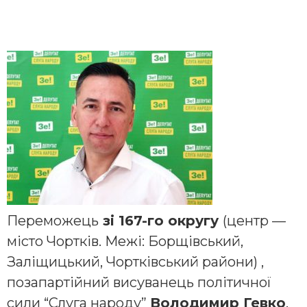
Переможець
зі 167-го округу
(центр —
місто Чортків. Межі: Борщівський,
Заліщицький, Чортківський райони) ,
позапартійний висуванець політичної
сили “Слуга народу”
Володимир Гевко
.