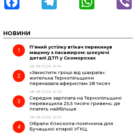
F
T
W
V
a
e
h
i
c
l
a
b
НОВИНИ
П’яний устілку втікач перекинув
e
e
t
e
машину з пасажиром: шокуючі
деталі ДТП у Скоморохах
b
g
s
r
08.08.2026, 16:49
«Захистити гроші від шахраїв»:
o
r
A
жителька Тернопільщини
переказала аферистам 28 тисяч
08.08.2026, 14:20
o
a
p
Середня зарплата на Тернопільщині
перевищила 25,5 тисячі гривень: де
k
m
p
платять найбільше
08.08.2026, 12:30
Обрали Єпископа-помічника для
Бучацької єпархії УГКЦ