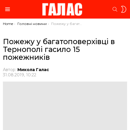
S
SEARC
S
Menu
You are here:
Home
Головні новини
Пожежу у багатоповерхівці в Тернополі гасило 15 пожежників
Пожежу у багатоповерхівці в
Тернополі гасило 15
пожежників
Автор:
Микола Галас
31.08.2019, 10:22