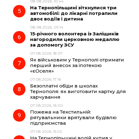
08.08.2026, 10:44
На Тернопільщині зіткнулися три
автомобілі: до лікарні потрапили
двоє водіїв і дитина
08.08.2026, 09:14
15-річного волонтера із Заліщиків
нагородили церковною медаллю
за допомогу ЗСУ
07.08.2026, 18:07
Як військовим у Тернополі отримати
перший внесок за іпотекою
«єОселя»
07.08.2026, 17:16
Безоплатні обіди в школах
Тернополя: як виготовити картку для
харчування
07.08.2026, 16:00
Пожежа на Текстильній:
рятувальники врятували будівлю
підприємства
07.08.2026, 15:02
На Тернопільщині водій купив у