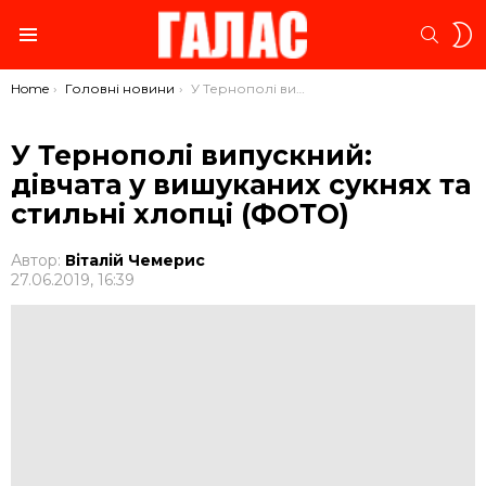
S
SEARC
S
Menu
You are here:
Home
Головні новини
У Тернополі випускний: дівчата у вишуканих сукнях та стильні хлопці (ФОТО)
У Тернополі випускний:
дівчата у вишуканих сукнях та
стильні хлопці (ФОТО)
Автор:
Віталій Чемерис
27.06.2019, 16:39