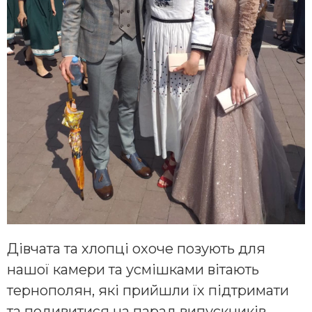
Дівчата та хлопці охоче позують для
нашої камери та усмішками вітають
тернополян, які прийшли їх підтримати
та подивитися на парад випускників.