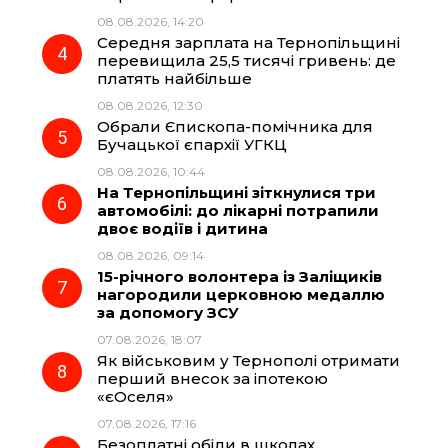
08.08.2026, 14:20
Середня зарплата на Тернопільщині
перевищила 25,5 тисячі гривень: де
платять найбільше
08.08.2026, 12:30
Обрали Єпископа-помічника для
Бучацької єпархії УГКЦ
08.08.2026, 10:44
На Тернопільщині зіткнулися три
автомобілі: до лікарні потрапили
двоє водіїв і дитина
08.08.2026, 09:14
15-річного волонтера із Заліщиків
нагородили церковною медаллю
за допомогу ЗСУ
07.08.2026, 18:07
Як військовим у Тернополі отримати
перший внесок за іпотекою
«єОселя»
07.08.2026, 17:16
Безоплатні обіди в школах