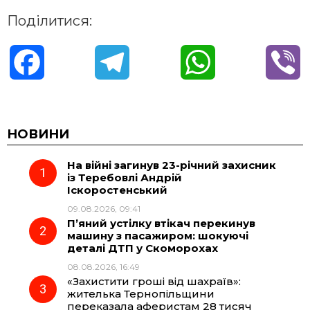
Поділитися:
F
T
W
V
a
e
h
i
c
l
a
b
НОВИНИ
На війні загинув 23-річний захисник
e
e
t
e
із Теребовлі Андрій
Іскоростенський
b
g
s
r
09.08.2026, 09:41
П’яний устілку втікач перекинув
o
r
A
машину з пасажиром: шокуючі
деталі ДТП у Скоморохах
08.08.2026, 16:49
o
a
p
«Захистити гроші від шахраїв»:
жителька Тернопільщини
k
m
p
переказала аферистам 28 тисяч