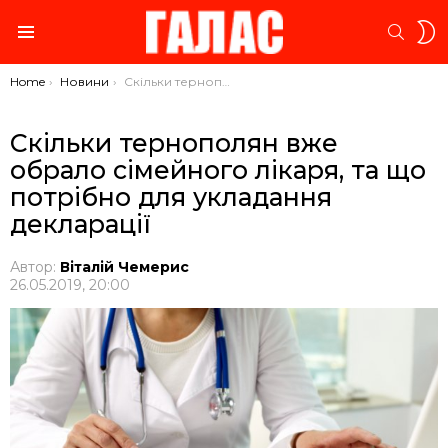
S
SEARC
S
Menu
You are here:
Home
Новини
Скільки тернополян вже обрало сімейного лікаря, та що потрібно для укладання декларації
Скільки тернополян вже
обрало сімейного лікаря, та що
потрібно для укладання
декларації
Автор:
Віталій Чемерис
26.05.2019, 20:00