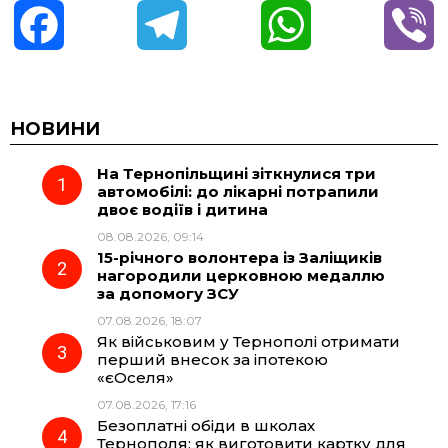
F
T
W
V
a
e
h
i
c
l
a
b
НОВИНИ
На Тернопільщині зіткнулися три
e
e
t
e
автомобілі: до лікарні потрапили
двоє водіїв і дитина
b
g
s
r
08.08.2026, 09:14
15-річного волонтера із Заліщиків
o
r
A
нагородили церковною медаллю
за допомогу ЗСУ
07.08.2026, 18:07
o
a
p
Як військовим у Тернополі отримати
перший внесок за іпотекою
k
m
p
«єОселя»
07.08.2026, 17:16
Безоплатні обіди в школах
Тернополя: як виготовити картку для