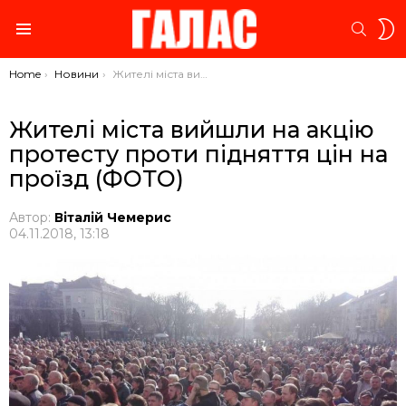
S
SEARC
S
Menu
You are here:
Home
Новини
Жителі міста вийшли на акцію протесту проти підняття цін на проїзд (ФОТО)
Жителі міста вийшли на акцію
протесту проти підняття цін на
проїзд (ФОТО)
Автор:
Віталій Чемерис
04.11.2018, 13:18