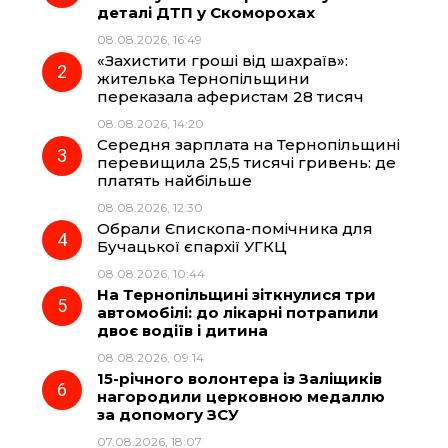
деталі ДТП у Скоморохах
b
g
s
r
08.08.2026, 16:49
«Захистити гроші від шахраїв»:
o
r
A
жителька Тернопільщини
переказала аферистам 28 тисяч
08.08.2026, 14:20
o
a
p
Середня зарплата на Тернопільщині
перевищила 25,5 тисячі гривень: де
k
m
p
платять найбільше
08.08.2026, 12:30
Обрали Єпископа-помічника для
Бучацької єпархії УГКЦ
08.08.2026, 10:44
На Тернопільщині зіткнулися три
автомобілі: до лікарні потрапили
двоє водіїв і дитина
08.08.2026, 09:14
15-річного волонтера із Заліщиків
нагородили церковною медаллю
за допомогу ЗСУ
07.08.2026, 18:07