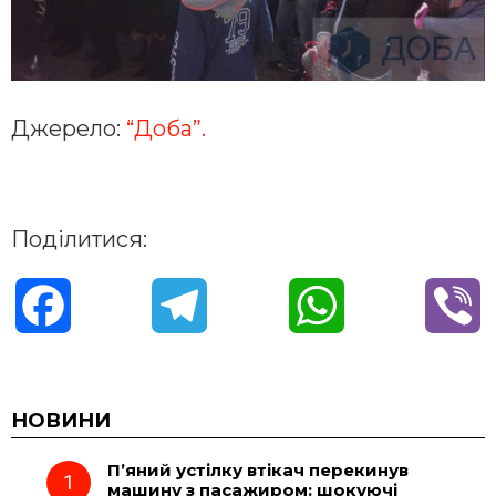
Джерело:
“Доба”.
Поділитися:
F
T
W
V
a
e
h
i
c
l
a
b
НОВИНИ
П’яний устілку втікач перекинув
e
e
t
e
машину з пасажиром: шокуючі