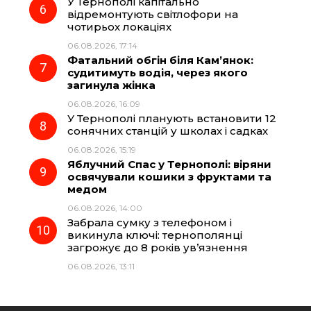
У Тернополі капітально
відремонтують світлофори на
чотирьох локаціях
06.08.2026, 17:14
Фатальний обгін біля Кам’янок:
судитимуть водія, через якого
загинула жінка
06.08.2026, 16:09
У Тернополі планують встановити 12
сонячних станцій у школах і садках
06.08.2026, 15:19
Яблучний Спас у Тернополі: віряни
освячували кошики з фруктами та
медом
06.08.2026, 14:00
Забрала сумку з телефоном і
викинула ключі: тернополянці
загрожує до 8 років ув’язнення
06.08.2026, 13:11