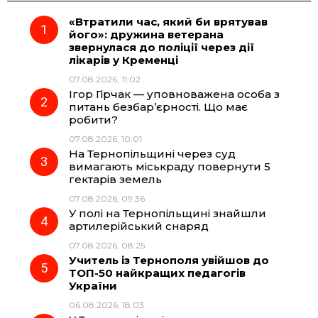
«Втратили час, який би врятував
e
e
t
e
його»: дружина ветерана
звернулася до поліції через дії
b
g
s
r
лікарів у Кременці
07.08.2026, 11:02
o
r
A
Ігор Гірчак — уповноважена особа з
питань безбар’єрності. Що має
робити?
o
a
p
07.08.2026, 10:01
На Тернопільщині через суд
k
m
p
вимагають міськраду повернути 5
гектарів земель
07.08.2026, 09:36
У полі на Тернопільщині знайшли
артилерійський снаряд
07.08.2026, 08:25
Учитель із Тернополя увійшов до
ТОП-50 найкращих педагогів
України
06.08.2026, 18:03