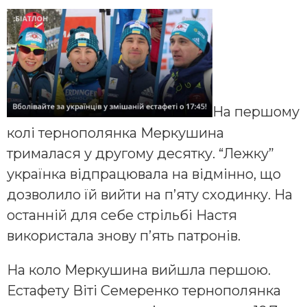
На першому
колі тернополянка Меркушина
трималася у другому десятку. “Лежку”
українка відпрацювала на відмінно, що
дозволило їй вийти на п’яту сходинку. На
останній для себе стрільбі Настя
використала знову п’ять патронів.
На коло Меркушина вийшла першою.
Естафету Віті Семеренко тернополянка