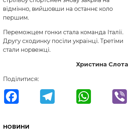
відмінно, вийшовши на останнє коло
першим.
Переможцем гонки стала команда Італії.
Другу сходинку посіли українці. Третіми
стали норвежці.
Христина Слота
Поділитися:
F
T
W
V
a
e
h
i
c
l
a
b
НОВИНИ