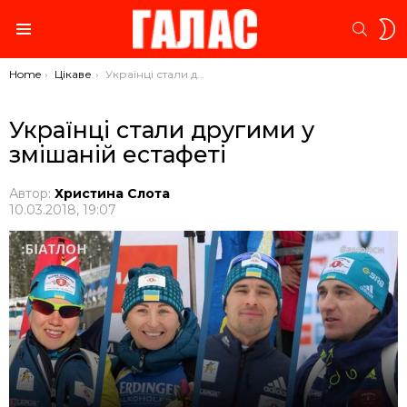
S
SEARC
S
Menu
You are here:
Home
Цікаве
Українці стали другими у змішаній естафеті
Українці стали другими у
змішаній естафеті
Автор:
Христина Слота
10.03.2018, 19:07