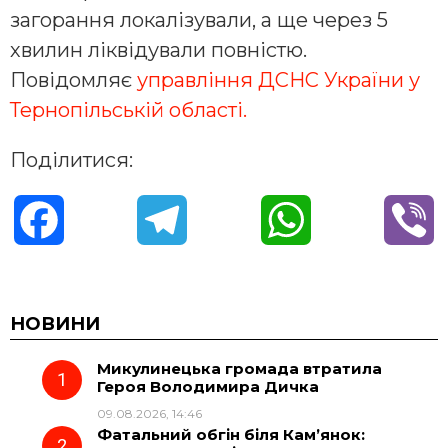
загорання локалізували, а ще через 5
хвилин ліквідували повністю.
Повідомляє
управління ДСНС України у
Тернопільській області.
Поділитися:
F
T
W
V
a
e
h
i
c
l
a
b
НОВИНИ
Микулинецька громада втратила
e
e
t
e
Героя Володимира Дичка
09.08.2026, 14:46
b
g
s
r
Фатальний обгін біля Кам’янок: