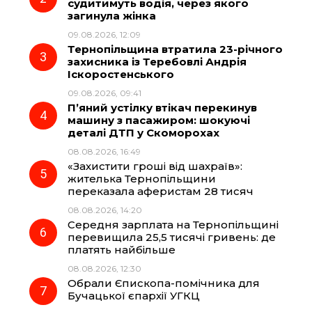
судитимуть водія, через якого
o
r
A
загинула жінка
09.08.2026, 12:09
Тернопільщина втратила 23-річного
o
a
p
захисника із Теребовлі Андрія
Іскоростенського
k
m
p
09.08.2026, 09:41
П’яний устілку втікач перекинув
машину з пасажиром: шокуючі
деталі ДТП у Скоморохах
08.08.2026, 16:49
«Захистити гроші від шахраїв»:
жителька Тернопільщини
переказала аферистам 28 тисяч
08.08.2026, 14:20
Середня зарплата на Тернопільщині
перевищила 25,5 тисячі гривень: де
платять найбільше
08.08.2026, 12:30
Обрали Єпископа-помічника для
Бучацької єпархії УГКЦ