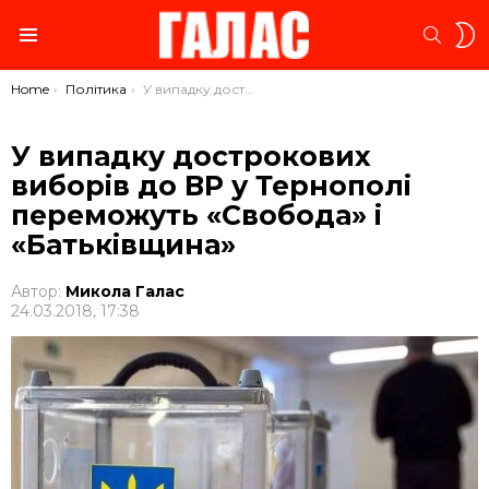
S
SEARC
S
Menu
You are here:
Home
Політика
У випадку дострокових виборів до ВР у Тернополі переможуть «Свобода» і «Батьківщина»
У випадку дострокових
виборів до ВР у Тернополі
переможуть «Свобода» і
«Батьківщина»
Автор:
Микола Галас
24.03.2018, 17:38