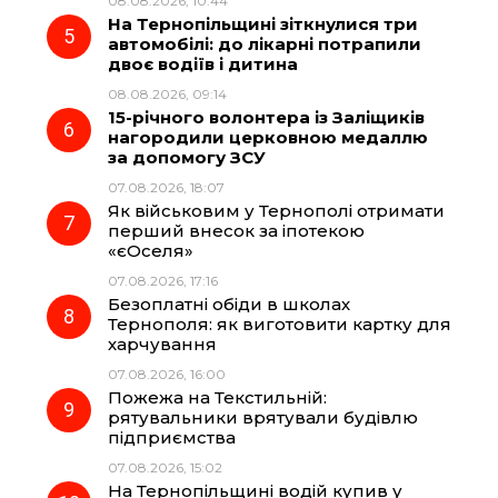
08.08.2026, 10:44
На Тернопільщині зіткнулися три
автомобілі: до лікарні потрапили
двоє водіїв і дитина
08.08.2026, 09:14
15-річного волонтера із Заліщиків
нагородили церковною медаллю
за допомогу ЗСУ
07.08.2026, 18:07
Як військовим у Тернополі отримати
перший внесок за іпотекою
«єОселя»
07.08.2026, 17:16
Безоплатні обіди в школах
Тернополя: як виготовити картку для
харчування
07.08.2026, 16:00
Пожежа на Текстильній:
рятувальники врятували будівлю
підприємства
07.08.2026, 15:02
На Тернопільщині водій купив у