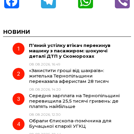
F
T
W
V
a
e
h
i
c
l
a
b
НОВИНИ
П’яний устілку втікач перекинув
e
e
t
e
машину з пасажиром: шокуючі
деталі ДТП у Скоморохах
b
g
s
r
08.08.2026, 16:49
«Захистити гроші від шахраїв»:
o
r
A
жителька Тернопільщини
переказала аферистам 28 тисяч
08.08.2026, 14:20
o
a
p
Середня зарплата на Тернопільщині
перевищила 25,5 тисячі гривень: де
k
m
p
платять найбільше
08.08.2026, 12:30
Обрали Єпископа-помічника для
Бучацької єпархії УГКЦ