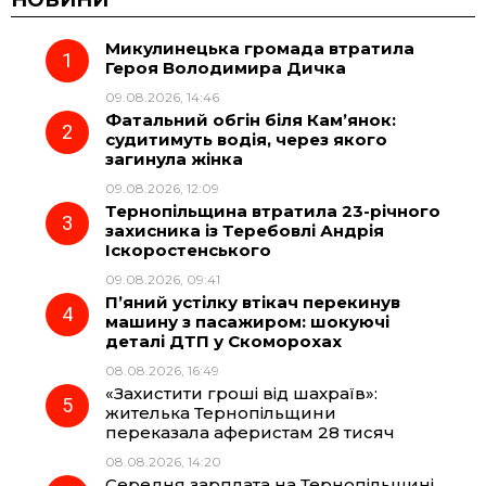
НОВИНИ
Микулинецька громада втратила
e
e
t
e
Героя Володимира Дичка
09.08.2026, 14:46
b
g
s
r
Фатальний обгін біля Кам’янок:
судитимуть водія, через якого
o
r
A
загинула жінка
09.08.2026, 12:09
Тернопільщина втратила 23-річного
o
a
p
захисника із Теребовлі Андрія
Іскоростенського
k
m
p
09.08.2026, 09:41
П’яний устілку втікач перекинув
машину з пасажиром: шокуючі
деталі ДТП у Скоморохах
08.08.2026, 16:49
«Захистити гроші від шахраїв»:
жителька Тернопільщини
переказала аферистам 28 тисяч
08.08.2026, 14:20
Середня зарплата на Тернопільщині