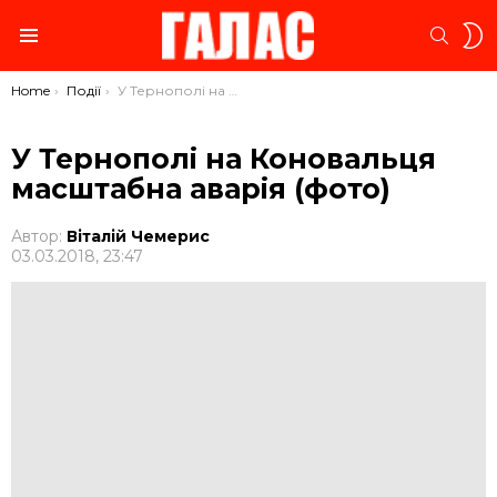
S
SEARC
S
Menu
You are here:
Home
Події
У Тернополі на Коновальця масштабна аварія (фото)
У Тернополі на Коновальця
масштабна аварія (фото)
Автор:
Віталій Чемерис
03.03.2018, 23:47