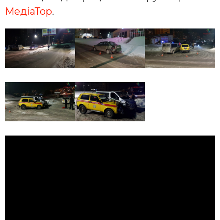
МедіаТор
.