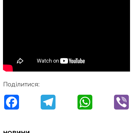
Поділитися:
F
T
W
V
a
e
h
i
c
l
a
b