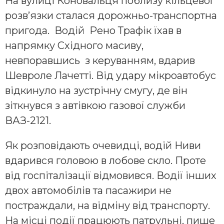
На вулиці Коновальця поблизу кільцевої
розв’язки сталася дорожньо-транспортна
пригода. Водій Рено Трафік їхав в
напрямку Східного масиву,
невпоравшись з керуванням, вдарив
Шевроле Лачетті. Від удару мікроавтобус
відкинуло на зустрічну смугу, де він
зіткнувся з автівкою газової служби
ВАЗ-2121.
Як розповідають очевидці, водій Ниви
вдарився головою в лобове скло. Проте
від госпіталізації відмовився. Водії інших
двох автомобілів та пасажири не
постраждали, на відміну від транспорту.
На місці події працюють патрульні, пише