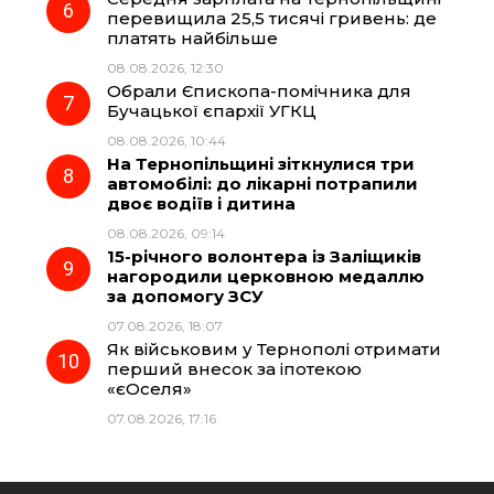
перевищила 25,5 тисячі гривень: де
платять найбільше
08.08.2026, 12:30
Обрали Єпископа-помічника для
Бучацької єпархії УГКЦ
08.08.2026, 10:44
На Тернопільщині зіткнулися три
автомобілі: до лікарні потрапили
двоє водіїв і дитина
08.08.2026, 09:14
15-річного волонтера із Заліщиків
нагородили церковною медаллю
за допомогу ЗСУ
07.08.2026, 18:07
Як військовим у Тернополі отримати
перший внесок за іпотекою
«єОселя»
07.08.2026, 17:16